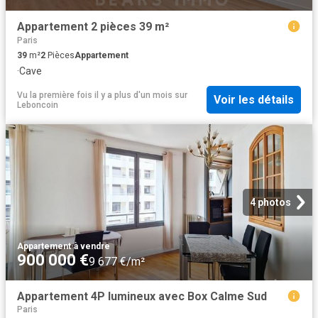
Appartement 2 pièces 39 m²
Paris
39
m²
2
Pièces
Appartement
·
Cave
Vu la première fois il y a plus d'un mois
sur
Voir les détails
Leboncoin
4 photos
Appartement
·
à vendre
900 000 €
9 677 €/m²
Appartement 4P lumineux avec Box Calme Sud
Paris