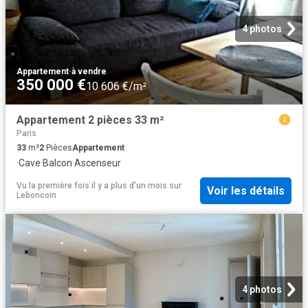
4 photos
Appartement
·
à vendre
350 000 €
10 606 €/m²
Appartement 2 pièces 33 m²
Paris
33
m²
2
Pièces
Appartement
·
Cave
·
Balcon
·
Ascenseur
Vu la première fois il y a plus d'un mois
sur
Voir les détails
Leboncoin
4 photos