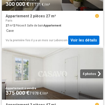
300 000 €
11 111 €/m²
Appartement 2 pièces 27 m²
Paris
27
m²
2
Pièces
1
Salle de bain
Appartement
·
Cave
Voir les détails
Vu la première fois il y a un mois
sur
Leboncoin
4 photos
Appartement
·
à vendre
375 000 €
7 978 €/m²
Appartement 2 pièces 47 m²