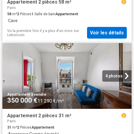
Appartement 2 pièces 58 m²
Paris
58
m²
2
Pièces
1
Salle de bain
Appartement
·
Cave
Vu la première fois il y a plus d'un mois
sur
Voir les détails
Leboncoin
4 photos
Appartement
·
à vendre
350 000 €
11 290 €/m²
Appartement 2 pièces 31 m²
Paris
31
m²
2
Pièces
Appartement