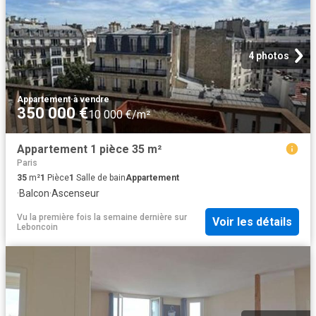
4 photos
Appartement
·
à vendre
350 000 €
10 000 €/m²
Appartement 1 pièce 35 m²
Paris
35
m²
1
Pièce
1
Salle de bain
Appartement
·
Balcon
·
Ascenseur
Vu la première fois la semaine dernière
sur
Voir les détails
Leboncoin