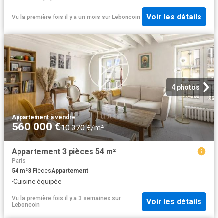
Voir les détails
Vu la première fois il y a un mois
sur
Leboncoin
4 photos
Appartement
·
à vendre
560 000 €
10 370 €/m²
Appartement 3 pièces 54 m²
Paris
54
m²
3
Pièces
Appartement
·
Cuisine équipée
Vu la première fois il y a 3 semaines
sur
Voir les détails
Leboncoin