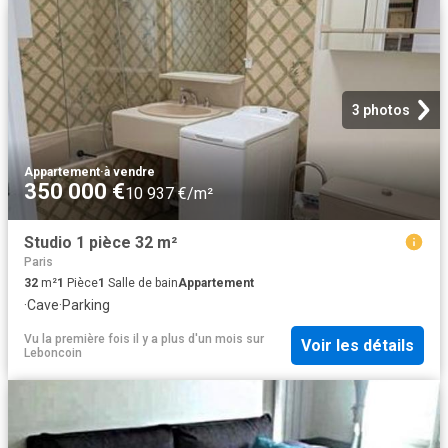
3 photos
Appartement
·
à vendre
350 000 €
10 937 €/m²
Studio 1 pièce 32 m²
Paris
32
m²
1
Pièce
1
Salle de bain
Appartement
·
Cave
·
Parking
Vu la première fois il y a plus d'un mois
sur
Voir les détails
Leboncoin