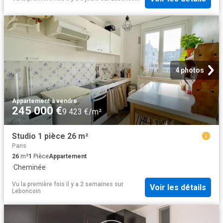
4 photos
Appartement
·
à vendre
245 000 €
9 423 €/m²
Studio 1 pièce 26 m²
Paris
26
m²
1
Pièce
Appartement
·
Cheminée
Vu la première fois il y a 2 semaines
sur
Voir les détails
Leboncoin