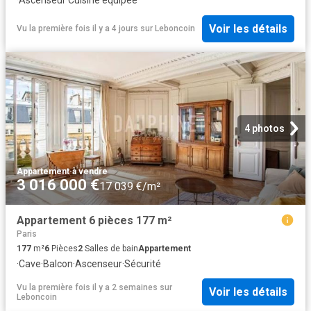
·
Ascenseur
·
Cuisine équipée
Voir les détails
Vu la première fois il y a 4 jours
sur
Leboncoin
4 photos
Appartement
·
à vendre
3 016 000 €
17 039 €/m²
Appartement 6 pièces 177 m²
Paris
177
m²
6
Pièces
2
Salles de bain
Appartement
·
Cave
·
Balcon
·
Ascenseur
·
Sécurité
Vu la première fois il y a 2 semaines
sur
Voir les détails
Leboncoin