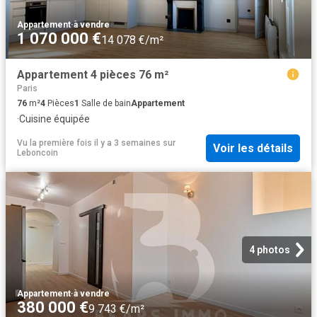
Appartement
·
à vendre
1 070 000 €
14 078 €/m²
Appartement 4 pièces 76 m²
Paris
76
m²
4
Pièces
1
Salle de bain
Appartement
·
Cuisine équipée
Vu la première fois il y a 3 semaines
sur
Voir les détails
Leboncoin
4 photos
Appartement
·
à vendre
380 000 €
9 743 €/m²