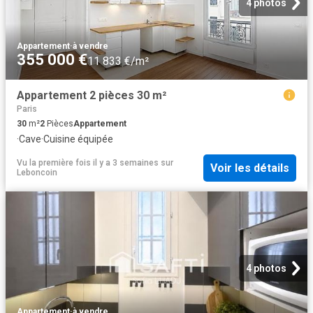
4 photos
Appartement
·
à vendre
355 000 €
11 833 €/m²
Appartement 2 pièces 30 m²
Paris
30
m²
2
Pièces
Appartement
·
Cave
·
Cuisine équipée
Vu la première fois il y a 3 semaines
sur
Voir les détails
Leboncoin
4 photos
Appartement
·
à vendre