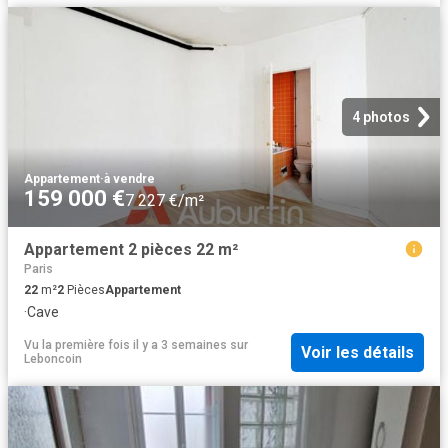
4 photos
Appartement
·
à vendre
159 000 €
7 227 €/m²
Appartement 2 pièces 22 m²
Paris
22
m²
2
Pièces
Appartement
·
Cave
Vu la première fois il y a 3 semaines
sur
Voir les détails
Leboncoin