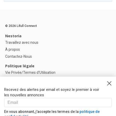
© 2026 Lifull Connect
Nestoria
Travaillez avec nous
À propos
Contactez-Nous
Politique légale
Vie Privée/Termes d'Utilisation
Politique de confidentialité
Politique de Cookies
Recevez des alertes par email et soyez le premier à voir
Paramètres des cookies
les nouvelles annonces
Aide
FAQ
En vous abonnant, j'accepte les termes de la
politique de