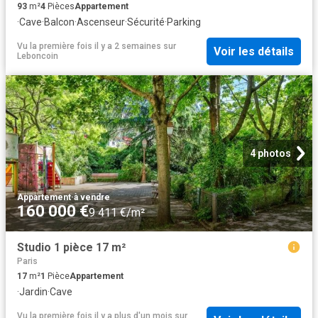
93
m²
4
Pièces
Appartement
·
Cave
·
Balcon
·
Ascenseur
·
Sécurité
·
Parking
Vu la première fois il y a 2 semaines
sur
Voir les détails
Leboncoin
4 photos
Appartement
·
à vendre
160 000 €
9 411 €/m²
Studio 1 pièce 17 m²
Paris
17
m²
1
Pièce
Appartement
·
Jardin
·
Cave
Vu la première fois il y a plus d'un mois
sur