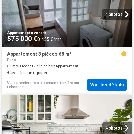
4 photos
Appartement
·
à vendre
575 000 €
8 455 €/m²
Appartement 3 pièces 68 m²
Paris
68
m²
3
Pièces
1
Salle de bain
Appartement
·
Cave
·
Cuisine équipée
Vu la première fois la semaine dernière
sur
Voir les détails
Leboncoin
4 photos