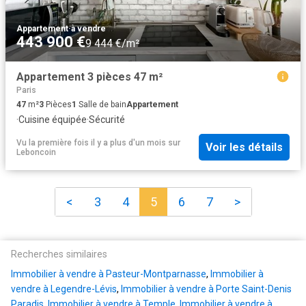
Appartement
·
à vendre
443 900 €
9 444 €/m²
Appartement 3 pièces 47 m²
Paris
47
m²
3
Pièces
1
Salle de bain
Appartement
·
Cuisine équipée
·
Sécurité
Vu la première fois il y a plus d'un mois
sur
Voir les détails
Leboncoin
<
3
4
5
6
7
>
Recherches similaires
Immobilier à vendre à Pasteur-Montparnasse
,
Immobilier à
vendre à Legendre-Lévis
,
Immobilier à vendre à Porte Saint-Denis
Paradis
,
Immobilier à vendre à Temple
,
Immobilier à vendre à