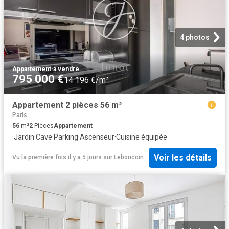
4 photos
Appartement
·
à vendre
795 000 €
14 196 €/m²
Appartement 2 pièces 56 m²
Paris
56
m²
2
Pièces
Appartement
·
Jardin
·
Cave
·
Parking
·
Ascenseur
·
Cuisine équipée
Voir les détails
Vu la première fois il y a 5 jours
sur
Leboncoin