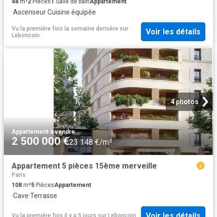
48
m²
2
Pièces
1
Salle de bain
Appartement
·
Ascenseur
·
Cuisine équipée
Vu la première fois la semaine dernière
sur
Voir les détails
Leboncoin
4 photos
Appartement
·
à vendre
2 500 000 €
23 148 €/m²
Appartement 5 pièces 15ème merveille
Paris
108
m²
5
Pièces
Appartement
·
Cave
·
Terrasse
Voir les détails
Vu la première fois il y a 5 jours
sur
Leboncoin