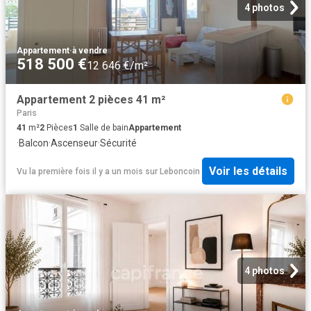
4 photos
Appartement
·
à vendre
518 500 €
12 646 €/m²
Appartement 2 pièces 41 m²
Paris
41
m²
2
Pièces
1
Salle de bain
Appartement
·
Balcon
·
Ascenseur
·
Sécurité
Voir les détails
Vu la première fois il y a un mois
sur
Leboncoin
4 photos