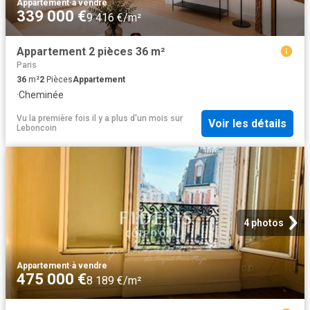
Appartement
·
à vendre
339 000 €
9 416 €/m²
Appartement 2 pièces 36 m²
Paris
36
m²
2
Pièces
Appartement
·
Cheminée
Vu la première fois il y a plus d'un mois
sur
Voir les détails
Leboncoin
4 photos
Appartement
·
à vendre
475 000 €
8 189 €/m²