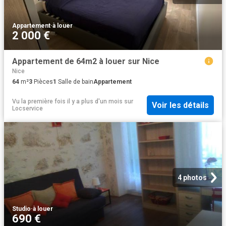
Appartement
·
à louer
2 000 €
Appartement de 64m2 à louer sur Nice
Nice
64
m²
3
Pièces
1
Salle de bain
Appartement
Vu la première fois il y a plus d'un mois
sur
Voir les détails
Locservice
4 photos
Studio
·
à louer
690 €