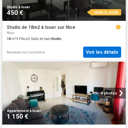
Studio
·
à louer
450 €
MISE À JOUR
Studio de 18m2 à louer sur Nice
Nice
18
m²
1
Pièce
1
Salle de bain
Studio
Voir les détails
Nouveau
sur
Locservice
4 photos
Appartement
·
à louer
1 150 €