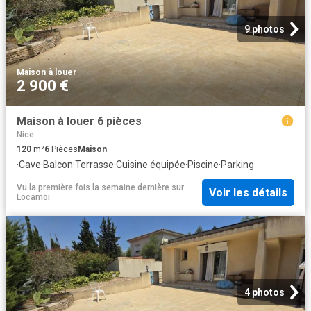
9 photos
Maison
·
à louer
2 900 €
Maison à louer 6 pièces
Nice
120
m²
6
Pièces
Maison
·
Cave
·
Balcon
·
Terrasse
·
Cuisine équipée
·
Piscine
·
Parking
Vu la première fois la semaine dernière
sur
Voir les détails
Locamoi
4 photos