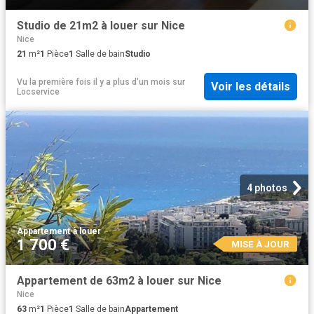
Studio de 21m2 à louer sur Nice
Nice
21
m²
1
Pièce
1
Salle de bain
Studio
Vu la première fois il y a plus d'un mois
sur
Voir les détails
Locservice
4 photos
Appartement
·
à louer
1 700 €
MISE À JOUR
Appartement de 63m2 à louer sur Nice
Nice
63
m²
1
Pièce
1
Salle de bain
Appartement