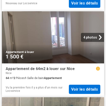
Voir les détails
Nouveau
sur
Locservice
4 photos
Appartement
·
à louer
1 500 €
Appartement de 64m2 à louer sur Nice
Nice
64
m²
2
Pièces
1
Salle de bain
Appartement
Vu la première fois il y a plus d'un mois
sur
Voir les détails
Locservice