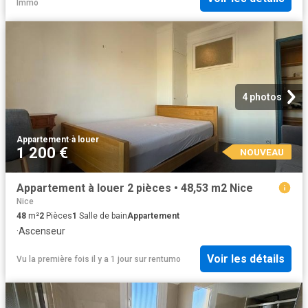
Immo
4 photos
Appartement
·
à louer
1 200 €
NOUVEAU
Appartement à louer 2 pièces • 48,53 m2 Nice
Nice
48
m²
2
Pièces
1
Salle de bain
Appartement
·
Ascenseur
Voir les détails
Vu la première fois il y a 1 jour
sur
rentumo