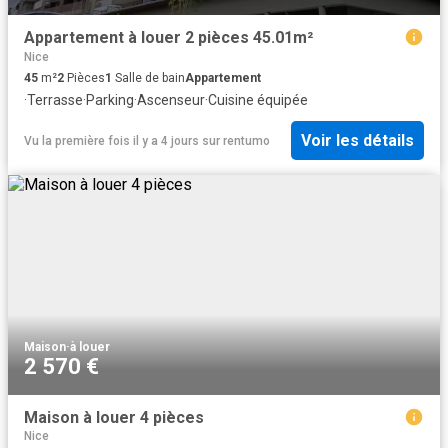
Appartement à louer 2 pièces 45.01m²
Nice
45
m²
2
Pièces
1
Salle de bain
Appartement
·
Terrasse
·
Parking
·
Ascenseur
·
Cuisine équipée
Voir les détails
Vu la première fois il y a 4 jours
sur
rentumo
Maison
·
à louer
2 570 €
Maison à louer 4 pièces
Nice