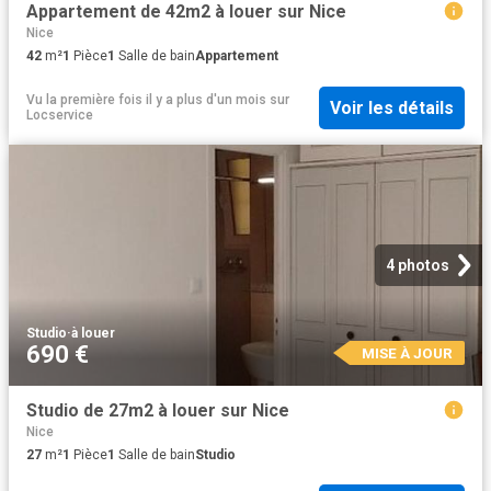
Appartement de 42m2 à louer sur Nice
Nice
42
m²
1
Pièce
1
Salle de bain
Appartement
Vu la première fois il y a plus d'un mois
sur
Voir les détails
Locservice
4 photos
Studio
·
à louer
690 €
MISE À JOUR
Studio de 27m2 à louer sur Nice
Nice
27
m²
1
Pièce
1
Salle de bain
Studio