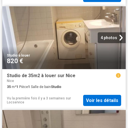
4 photos
Studio
·
à louer
820 €
Studio de 35m2 à louer sur Nice
Nice
35
m²
1
Pièce
1
Salle de bain
Studio
Vu la première fois il y a 3 semaines
sur
Voir les détails
Locservice