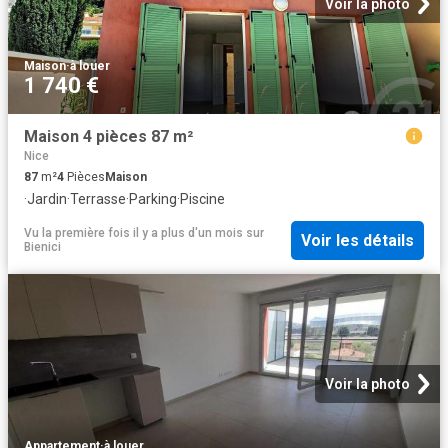
Voir la photo
Maison
·
à louer
1 740 €
Maison 4 pièces 87 m²
Nice
87
m²
4
Pièces
Maison
·
Jardin
·
Terrasse
·
Parking
·
Piscine
Vu la première fois il y a plus d'un mois
sur
Voir les détails
Bienici
Voir la photo
Appartement
·
à louer