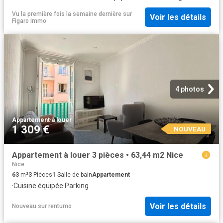
Vu la première fois la semaine dernière
sur
Voir les détails
Figaro Immo
4 photos
Appartement
·
à louer
1 309 €
NOUVEAU
Appartement à louer 3 pièces • 63,44 m2 Nice
Nice
63
m²
3
Pièces
1
Salle de bain
Appartement
·
Cuisine équipée
·
Parking
Voir les détails
Nouveau
sur
rentumo