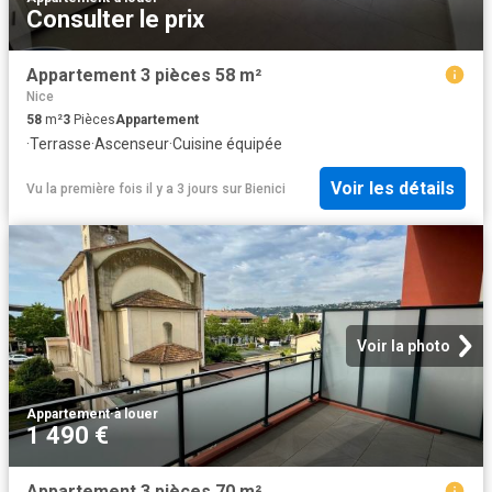
Consulter le prix
Appartement 3 pièces 58 m²
Nice
58
m²
3
Pièces
Appartement
·
Terrasse
·
Ascenseur
·
Cuisine équipée
Voir les détails
Vu la première fois il y a 3 jours
sur
Bienici
Voir la photo
Appartement
·
à louer
1 490 €
Appartement 3 pièces 70 m²