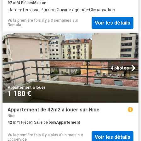
97
m²
4
Pièces
Maison
·
Jardin
·
Terrasse
·
Parking
·
Cuisine équipée
·
Climatisation
Vu la première fois il y a 3 semaines
sur
Voir les détails
Rentola
4 photos
Appartement
·
à louer
1 180 €
Appartement de 42m2 à louer sur Nice
Nice
42
m²
1
Pièce
1
Salle de bain
Appartement
Vu la première fois il y a plus d'un mois
sur
Voir les détails
Locservice