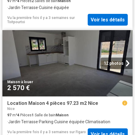
97
m²
4
Pièces
2
Salles de bain
Maison
·
Jardin
·
Terrasse
·
Cuisine équipée
Vu la première fois il y a 3 semaines
sur
Voir les détails
Toitpourtoi
12 photos
Maison
·
à louer
2 570 €
Location Maison 4 pièces 97.23 m2 Nice
Nice
97
m²
4
Pièces
1
Salle de bain
Maison
·
Jardin
·
Terrasse
·
Parking
·
Cuisine équipée
·
Climatisation
Vu la première fois il y a 3 semaines
sur
Figaro
Voir les détails