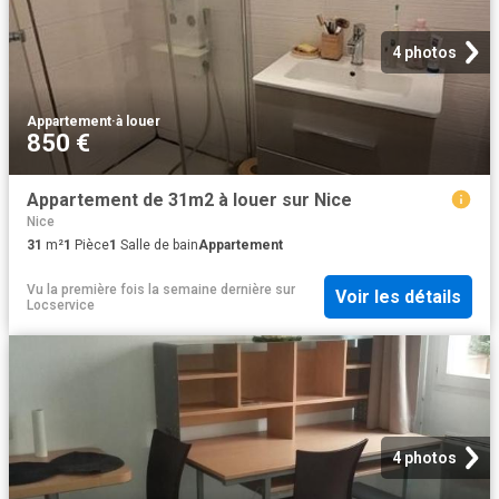
4 photos
Appartement
·
à louer
850 €
Appartement de 31m2 à louer sur Nice
Nice
31
m²
1
Pièce
1
Salle de bain
Appartement
Vu la première fois la semaine dernière
sur
Voir les détails
Locservice
4 photos