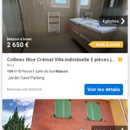
4 photos
Maison
·
à louer
2 650 €
MISE À JOUR
Collines NIce Crémat Villa individuelle 5 pièces jardin garage
Nice
104
m²
5
Pièces
1
Salle de bain
Maison
·
Jardin
·
Cave
·
Parking
Voir les détails
Nouveau
sur
rentumo