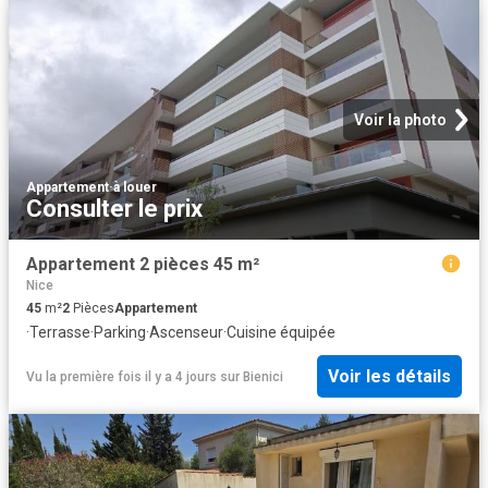
Voir la photo
Appartement
·
à louer
Consulter le prix
Appartement 2 pièces 45 m²
Nice
45
m²
2
Pièces
Appartement
·
Terrasse
·
Parking
·
Ascenseur
·
Cuisine équipée
Voir les détails
Vu la première fois il y a 4 jours
sur
Bienici