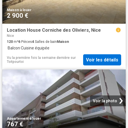
Maison
·
à louer
2 900 €
Location House Corniche des Oliviers, Nice
Nice
120
m²
6
Pièces
4
Salles de bain
Maison
·
Balcon
·
Cuisine équipée
Vu la première fois la semaine dernière
sur
Voir les détails
Toitpourtoi
Voir la photo
Appartement
·
à louer
767 €