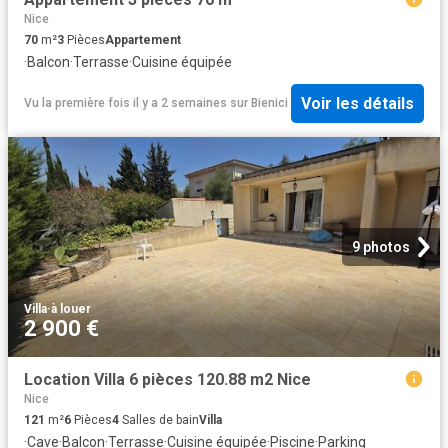
Nice
70
m²
3
Pièces
Appartement
·
Balcon
·
Terrasse
·
Cuisine équipée
Voir les détails
Vu la première fois il y a 2 semaines
sur
Bienici
9 photos
Villa
·
à louer
2 900 €
Location Villa 6 pièces 120.88 m2 Nice
Nice
121
m²
6
Pièces
4
Salles de bain
Villa
·
Cave
·
Balcon
·
Terrasse
·
Cuisine équipée
·
Piscine
·
Parking