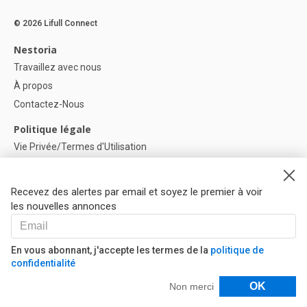
© 2026 Lifull Connect
Nestoria
Travaillez avec nous
À propos
Contactez-Nous
Politique légale
Vie Privée/Termes d'Utilisation
Politique de confidentialité
Politique de Cookies
Recevez des alertes par email et soyez le premier à voir
Paramètres des cookies
les nouvelles annonces
Aide
FAQ
En vous abonnant, j'accepte les termes de la
politique de
confidentialité
Nos Partenaires
Filtres
OK
Non merci