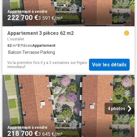
Appartement
·
à vendre
222 700 €
3 591 €/m²
Appartement 3 pièces 62 m2
L'oustalet
62
m²
3
Pièces
Appartement
·
Balcon
·
Terrasse
·
Parking
Vu la première fois il y a 3 semaines
sur
Figaro
Voir les détails
ImmoNeuf
4 photos
Appartement
·
à vendre
218 700 €
3 645 €/m²