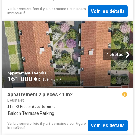
Vu la première fois il y a 3 semaines
sur
Figaro
Voir les détails
ImmoNeuf
4 photos
Appartement
·
à vendre
161 000 €
3 926 €/m²
Appartement 2 pièces 41 m2
L'oustalet
41
m²
2
Pièces
Appartement
·
Balcon
·
Terrasse
·
Parking
Vu la première fois il y a 3 semaines
sur
Figaro
Voir les détails
ImmoNeuf