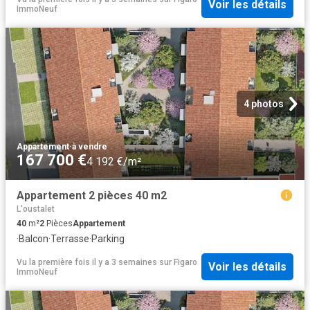
Voir les détails
ImmoNeuf
4 photos
Appartement
·
à vendre
167 700 €
4 192 €/m²
Appartement 2 pièces 40 m2
L'oustalet
40
m²
2
Pièces
Appartement
·
Balcon
·
Terrasse
·
Parking
Vu la première fois il y a 3 semaines
sur
Figaro
Voir les détails
ImmoNeuf