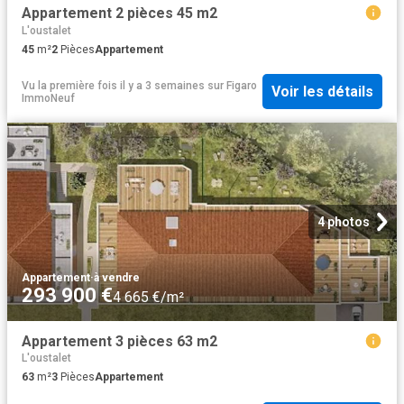
Appartement 2 pièces 45 m2
L'oustalet
45
m²
2
Pièces
Appartement
Vu la première fois il y a 3 semaines
sur
Figaro
Voir les détails
ImmoNeuf
4 photos
Appartement
·
à vendre
293 900 €
4 665 €/m²
Appartement 3 pièces 63 m2
L'oustalet
63
m²
3
Pièces
Appartement