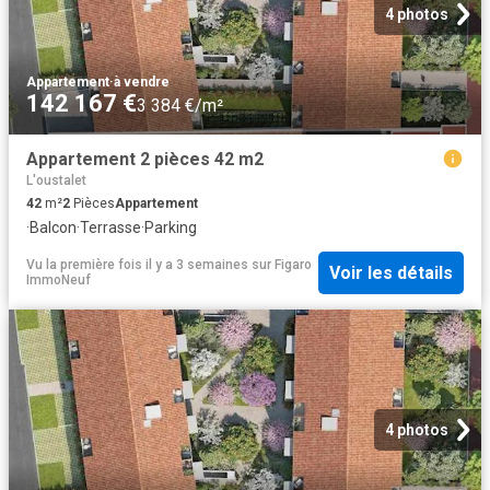
4 photos
Appartement
·
à vendre
142 167 €
3 384 €/m²
Appartement 2 pièces 42 m2
L'oustalet
42
m²
2
Pièces
Appartement
·
Balcon
·
Terrasse
·
Parking
Vu la première fois il y a 3 semaines
sur
Figaro
Voir les détails
ImmoNeuf
4 photos