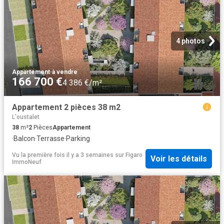
4 photos
Appartement
·
à vendre
166 700 €
4 386 €/m²
Appartement 2 pièces 38 m2
L'oustalet
38
m²
2
Pièces
Appartement
·
Balcon
·
Terrasse
·
Parking
Vu la première fois il y a 3 semaines
sur
Figaro
Voir les détails
ImmoNeuf