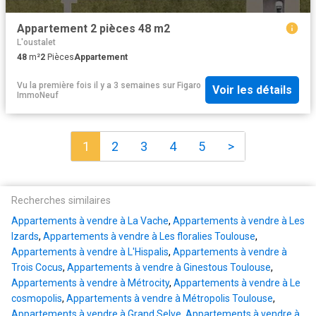
Appartement 2 pièces 48 m2
L'oustalet
48
m²
2
Pièces
Appartement
Vu la première fois il y a 3 semaines
sur
Figaro
Voir les détails
ImmoNeuf
1
2
3
4
5
>
Recherches similaires
Appartements à vendre à La Vache
,
Appartements à vendre à Les
Izards
,
Appartements à vendre à Les floralies Toulouse
,
Appartements à vendre à L'Hispalis
,
Appartements à vendre à
Trois Cocus
,
Appartements à vendre à Ginestous Toulouse
,
Appartements à vendre à Métrocity
,
Appartements à vendre à Le
cosmopolis
,
Appartements à vendre à Métropolis Toulouse
,
Appartements à vendre à Grand Selve
,
Appartements à vendre à