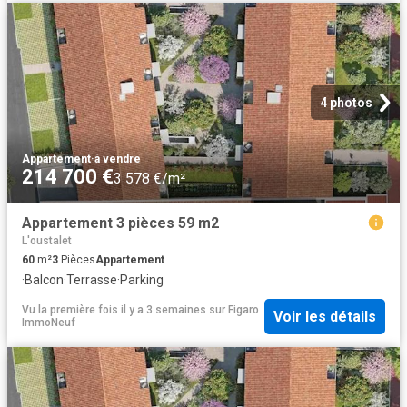
4 photos
Appartement
·
à vendre
214 700 €
3 578 €/m²
Appartement 3 pièces 59 m2
L'oustalet
60
m²
3
Pièces
Appartement
·
Balcon
·
Terrasse
·
Parking
Vu la première fois il y a 3 semaines
sur
Figaro
Voir les détails
ImmoNeuf