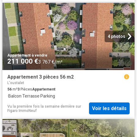
4 photos
Appartement
·
à vendre
211 000 €
3 767 €/m²
Appartement 3 pièces 56 m2
L'oustalet
56
m²
3
Pièces
Appartement
·
Balcon
·
Terrasse
·
Parking
Vu la première fois la semaine dernière
sur
Voir les détails
Figaro ImmoNeuf