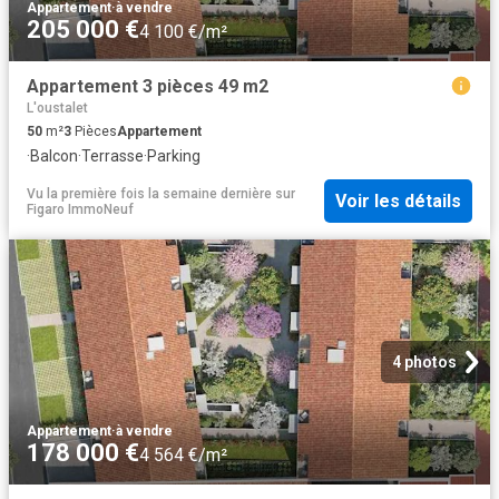
Appartement
·
à vendre
205 000 €
4 100 €/m²
Appartement 3 pièces 49 m2
L'oustalet
50
m²
3
Pièces
Appartement
·
Balcon
·
Terrasse
·
Parking
Vu la première fois la semaine dernière
sur
Voir les détails
Figaro ImmoNeuf
4 photos
Appartement
·
à vendre
178 000 €
4 564 €/m²