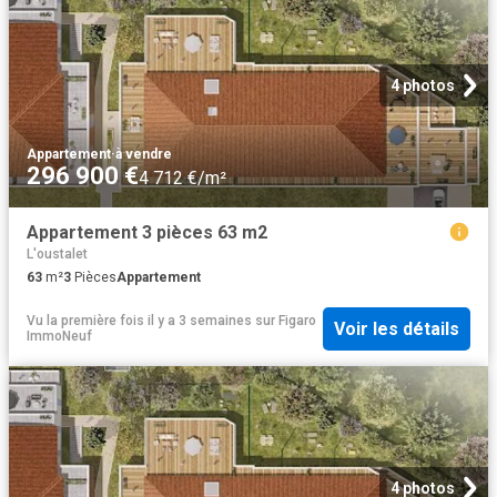
4 photos
Appartement
·
à vendre
296 900 €
4 712 €/m²
Appartement 3 pièces 63 m2
L'oustalet
63
m²
3
Pièces
Appartement
Vu la première fois il y a 3 semaines
sur
Figaro
Voir les détails
ImmoNeuf
4 photos