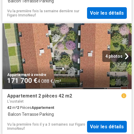
·
Balcon
·
Terrasse
·
Parking
Vu la première fois la semaine dernière
sur
Voir les détails
Figaro ImmoNeuf
4 photos
Appartement
·
à vendre
171 700 €
4 088 €/m²
Appartement 2 pièces 42 m2
L'oustalet
42
m²
2
Pièces
Appartement
·
Balcon
·
Terrasse
·
Parking
Vu la première fois il y a 3 semaines
sur
Figaro
Voir les détails
ImmoNeuf