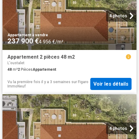
4 photos
Appartement
·
à vendre
237 900 €
4 956 €/m²
Appartement 2 pièces 48 m2
L'oustalet
48
m²
2
Pièces
Appartement
Vu la première fois il y a 3 semaines
sur
Figaro
Voir les détails
ImmoNeuf
4 photos