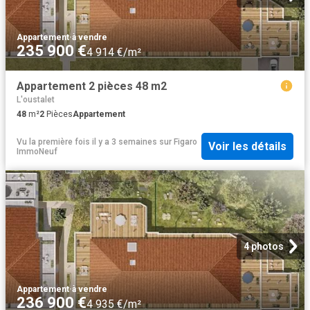
Appartement
·
à vendre
235 900 €
4 914 €/m²
Appartement 2 pièces 48 m2
L'oustalet
48
m²
2
Pièces
Appartement
Vu la première fois il y a 3 semaines
sur
Figaro
Voir les détails
ImmoNeuf
4 photos
Appartement
·
à vendre
236 900 €
4 935 €/m²