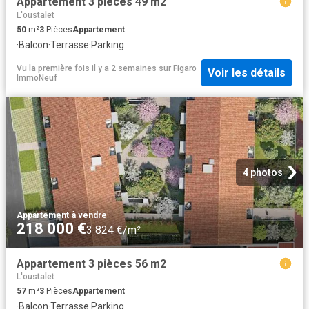
Appartement 3 pièces 49 m2
L'oustalet
50
m²
3
Pièces
Appartement
·
Balcon
·
Terrasse
·
Parking
Vu la première fois il y a 2 semaines
sur
Figaro
Voir les détails
ImmoNeuf
4 photos
Appartement
·
à vendre
218 000 €
3 824 €/m²
Appartement 3 pièces 56 m2
L'oustalet
57
m²
3
Pièces
Appartement
·
Balcon
·
Terrasse
·
Parking