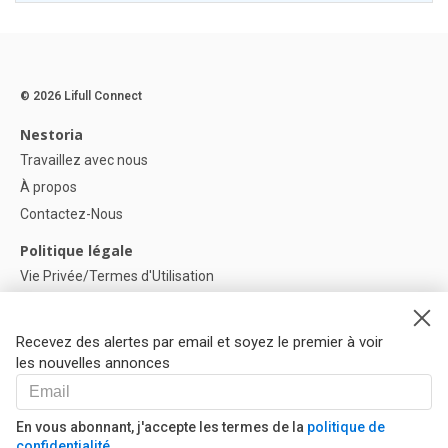
© 2026 Lifull Connect
Nestoria
Travaillez avec nous
À propos
Contactez-Nous
Politique légale
Vie Privée/Termes d'Utilisation
Politique de confidentialité
Politique de Cookies
Recevez des alertes par email et soyez le premier à voir
Paramètres des cookies
les nouvelles annonces
Aide
FAQ
En vous abonnant, j'accepte les termes de la
politique de
confidentialité
Nos Partenaires