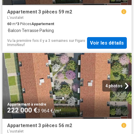
Appartement 3 pièces 59 m2
L'oustalet
60
m²
3
Pièces
Appartement
·
Balcon
·
Terrasse
·
Parking
Vu la première fois il y a 3 semaines
sur
Figaro
Voir les détails
ImmoNeuf
4 photos
Appartement
·
à vendre
222 000 €
3 964 €/m²
Appartement 3 pièces 56 m2
L'oustalet