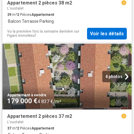
Appartement 2 pièces 38 m2
L'oustalet
39
m²
2
Pièces
Appartement
·
Balcon
·
Terrasse
·
Parking
Vu la première fois la semaine dernière
sur
Voir les détails
Figaro ImmoNeuf
4 photos
Appartement
·
à vendre
179 000 €
4 837 €/m²
Appartement 2 pièces 37 m2
L'oustalet
37
m²
2
Pièces
Appartement