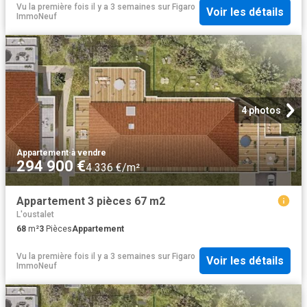
Vu la première fois il y a 3 semaines
sur
Figaro
Voir les détails
ImmoNeuf
4 photos
Appartement
·
à vendre
294 900 €
4 336 €/m²
Appartement 3 pièces 67 m2
L'oustalet
68
m²
3
Pièces
Appartement
Vu la première fois il y a 3 semaines
sur
Figaro
Voir les détails
ImmoNeuf