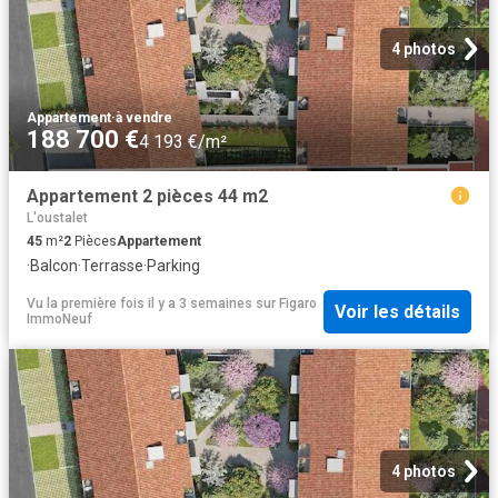
4 photos
Appartement
·
à vendre
188 700 €
4 193 €/m²
Appartement 2 pièces 44 m2
L'oustalet
45
m²
2
Pièces
Appartement
·
Balcon
·
Terrasse
·
Parking
Vu la première fois il y a 3 semaines
sur
Figaro
Voir les détails
ImmoNeuf
4 photos