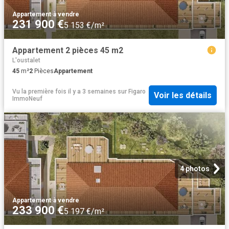
Appartement
·
à vendre
231 900 €
5 153 €/m²
Appartement 2 pièces 45 m2
L'oustalet
45
m²
2
Pièces
Appartement
Vu la première fois il y a 3 semaines
sur
Figaro
Voir les détails
ImmoNeuf
4 photos
Appartement
·
à vendre
233 900 €
5 197 €/m²