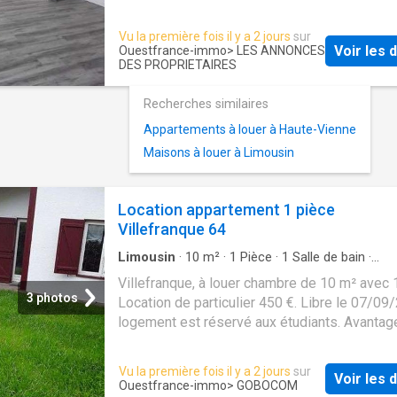
contactent directement. Vous réglez 29,00 €
WC. Proche commodites. Caution: 1 mois HC.
uniquement pendant la durée de votre recher
saisir LADP. fd 220 Euros - mis a jour le 04/
Vu la première fois il y a 2 jours
sur
Sans engagement - Sans commission. Depui
Voir les d
Ouestfrance-immo
> LES ANNONCES
création en 2005, LocService a accompagné 
DES PROPRIETAIRES
2,9 millions de particuliers. Pourquoi pas vou
Recherches similaires
Appartements à louer à Haute-Vienne
Maisons à louer à Limousin
Location appartement 1 pièce
Villefranque 64
Limousin
·
10
m²
·
1
Pièce
·
1
Salle de bain
·
Appartement
Villefranque, à louer chambre de 10 m² avec 
3 photos
Location de particulier 450 €. Libre le 07/0
logement est réservé aux étudiants. Avantag
logement: - Cuisine possible - Internet inclus
Stationnement possible - Proximité transpor
Vu la première fois il y a 2 jours
sur
Voir les d
propriétaire utilise LocService pour sélectio
Ouestfrance-immo
> GOBOCOM