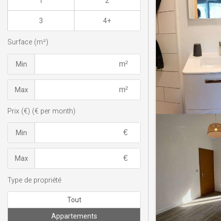
1
2
3
4+
Surface (m²)
Min
Max
Prix (€) (€ per month)
Min
Max
Type de propriété
Tout
Appartements