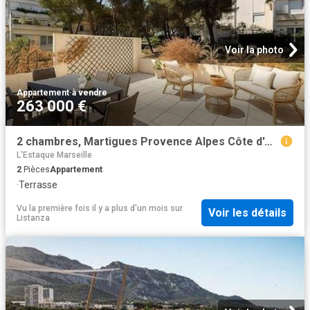
Voir la photo
Appartement
·
à vendre
263 000 €
2 chambres, Martigues Provence Alpes Côte d'Azur 13500 92176912
L'Estaque Marseille
2
Pièces
Appartement
·
Terrasse
Vu la première fois il y a plus d'un mois
sur
Voir les détails
Listanza