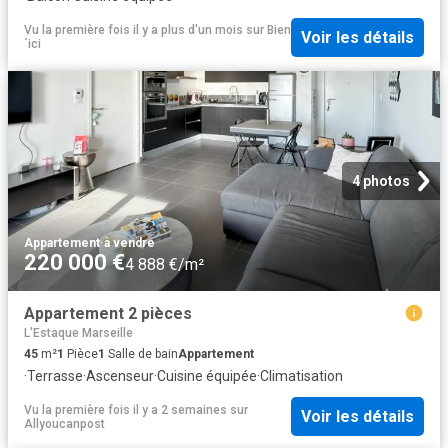
Vu la première fois il y a plus d'un mois
sur
Bien
Voir les détails
´ici
4 photos
Appartement
·
à vendre
220 000 €
4 888 €/m²
Appartement 2 pièces
L'Estaque Marseille
45
m²
1
Pièce
1
Salle de bain
Appartement
·
Terrasse
·
Ascenseur
·
Cuisine équipée
·
Climatisation
Vu la première fois il y a 2 semaines
sur
Voir les détails
Allyoucanpost