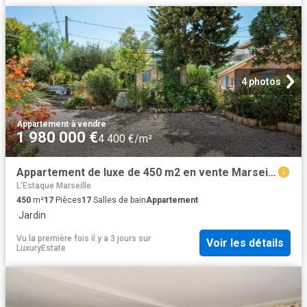
4 photos
Appartement
·
à vendre
1 980 000 €
4 400 €/m²
Appartement de luxe de 450 m2 en vente Marseille, Provence Alpes Côte d'Azur
L'Estaque Marseille
450
m²
17
Pièces
17
Salles de bain
Appartement
·
Jardin
Vu la première fois il y a 3 jours
sur
Voir les détails
LuxuryEstate