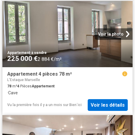
Voir la photo
Appartement
·
à vendre
225 000 €
2 884 €/m²
Appartement 4 pièces 78 m²
L'Estaque Marseille
78
m²
4
Pièces
Appartement
·
Cave
Voir les détails
Vu la première fois il y a un mois
sur
Bien´ici