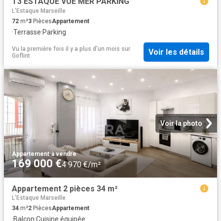
T3 ESTAQUE VUE MER PARKING
L'Estaque Marseille
72
m²
3
Pièces
Appartement
·
Terrasse
·
Parking
Vu la première fois il y a plus d'un mois
sur
Voir les détails
Goflint
Voir la photo
Appartement
·
à vendre
169 000 €
4 970 €/m²
Appartement 2 pièces 34 m²
L'Estaque Marseille
34
m²
2
Pièces
Appartement
·
Balcon
·
Cuisine équipée