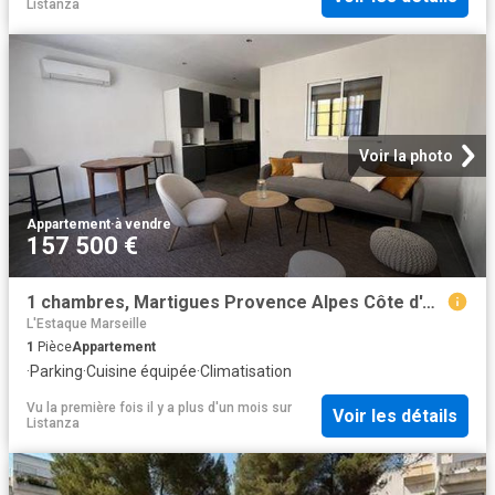
Listanza
Voir la photo
Appartement
·
à vendre
157 500 €
1 chambres, Martigues Provence Alpes Côte d'Azur 13500 96042790
L'Estaque Marseille
1
Pièce
Appartement
·
Parking
·
Cuisine équipée
·
Climatisation
Vu la première fois il y a plus d'un mois
sur
Voir les détails
Listanza