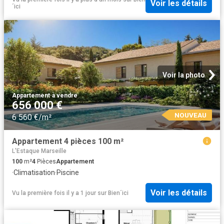
Voir les détails
´ici
Voir la photo
Appartement
·
à vendre
656 000 €
NOUVEAU
6 560 €/m²
Appartement 4 pièces 100 m²
L'Estaque Marseille
100
m²
4
Pièces
Appartement
·
Climatisation
·
Piscine
Voir les détails
Vu la première fois il y a 1 jour
sur
Bien´ici