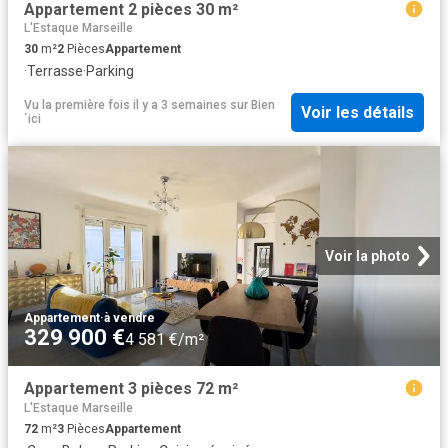
Appartement 2 pièces 30 m²
L'Estaque Marseille
30
m²
2
Pièces
Appartement
·
Terrasse
·
Parking
Vu la première fois il y a 3 semaines
sur
Bien
Voir les détails
´ici
Voir la photo
Appartement
·
à vendre
329 900 €
4 581 €/m²
Appartement 3 pièces 72 m²
L'Estaque Marseille
72
m²
3
Pièces
Appartement