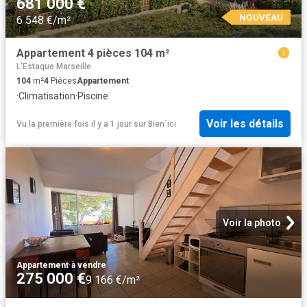
681 000 €
NOUVEAU
6 548 €/m²
Appartement 4 pièces 104 m²
L'Estaque Marseille
104
m²
4
Pièces
Appartement
·
Climatisation
·
Piscine
Voir les détails
Vu la première fois il y a 1 jour
sur
Bien´ici
Voir la photo
Appartement
·
à vendre
275 000 €
9 166 €/m²