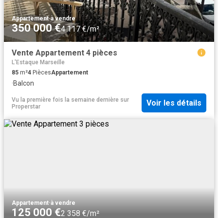
Appartement
·
à vendre
350 000 €
4 117 €/m²
Vente Appartement 4 pièces
L'Estaque Marseille
85
m²
4
Pièces
Appartement
·
Balcon
Vu la première fois la semaine dernière
sur
Voir les détails
Properstar
Appartement
·
à vendre
125 000 €
2 358 €/m²