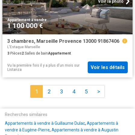
Voir la photo
Appartement
·
à vendre
1 100 000 €
3 chambres, Marseille Provence 13000 91867406
L'Estaque Marseille
3
Pièces
2
Salles de bain
Appartement
Vu la première fois il y a plus d'un mois
sur
Voir les détails
Listanza
1
2
3
4
5
>
Recherches similaires
Appartements à vendre à Guillaume Dulac
,
Appartements à
vendre à Eugène-Pierre
,
Appartements à vendre à Augustin