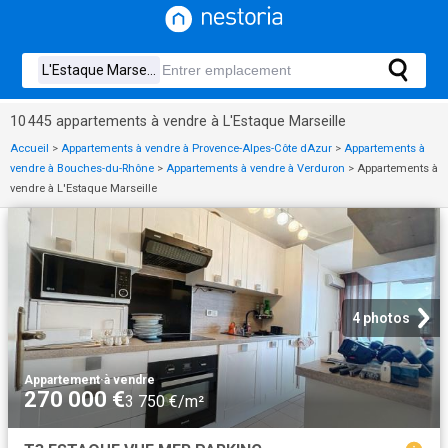
10 445 appartements à vendre à L'Estaque Marseille
Accueil
>
Appartements à vendre à Provence-Alpes-Côte dAzur
>
Appartements à
vendre à Bouches-du-Rhône
>
Appartements à vendre à Verduron
>
Appartements à
vendre à L'Estaque Marseille
4 photos
Appartement
·
à vendre
270 000 €
3 750 €/m²