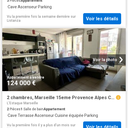
3
Pièces
Appartement
·
Cave
·
Ascenseur
·
Parking
Vu la première fois la semaine dernière
sur
Voir les détails
Listanza
Voir la photo
Appartement
·
à vendre
124 000 €
2 chambres, Marseille 15eme Provence Alpes Côte d'Azur 13015 92027829
L'Estaque Marseille
2
Pièces
1
Salle de bain
Appartement
·
Cave
·
Terrasse
·
Ascenseur
·
Cuisine équipée
·
Parking
Vu la première fois il y a plus d'un mois
sur
Voir les détails