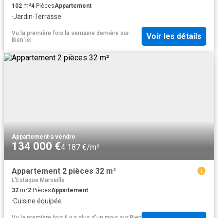
102
m²
4
Pièces
Appartement
·
Jardin
·
Terrasse
Vu la première fois la semaine dernière
sur
Voir les détails
Bien´ici
Appartement
·
à vendre
134 000 €
4 187 €/m²
Appartement 2 pièces 32 m²
L'Estaque Marseille
32
m²
2
Pièces
Appartement
·
Cuisine équipée
Vu la première fois il y a plus d'un mois
sur
Bien