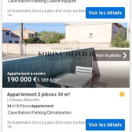
·
Cave
·
Balcon
·
Parking
·
Cuisine équipée
Vu la première fois il y a plus d'un mois
sur
Bien
Voir les détails
´ici
Voir la photo
Appartement
·
à vendre
190 000 €
5 588 €/m²
Appartement 2 pièces 34 m²
L'Estaque Marseille
34
m²
2
Pièces
Appartement
·
Cave
·
Balcon
·
Parking
·
Climatisation
Vu la première fois il y a plus d'un mois
sur
Bien
Voir les détails
´ici