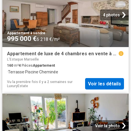
4 photos
Appartement
·
à vendre
995 000 €
6 218 €/m²
Appartement de luxe de 4 chambres en vente à La Pointe Rouge, France
L'Estaque Marseille
160
m²
4
Pièces
Appartement
·
Terrasse
·
Piscine
·
Cheminée
Vu la première fois il y a 2 semaines
sur
Voir les détails
LuxuryEstate
Voir la photo