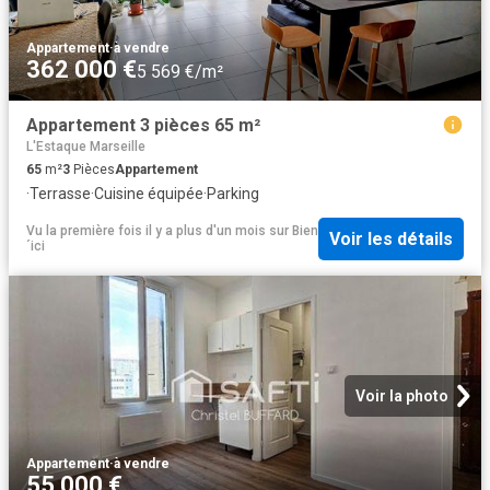
Appartement
·
à vendre
362 000 €
5 569 €/m²
Appartement 3 pièces 65 m²
L'Estaque Marseille
65
m²
3
Pièces
Appartement
·
Terrasse
·
Cuisine équipée
·
Parking
Vu la première fois il y a plus d'un mois
sur
Bien
Voir les détails
´ici
Voir la photo
Appartement
·
à vendre
55 000 €