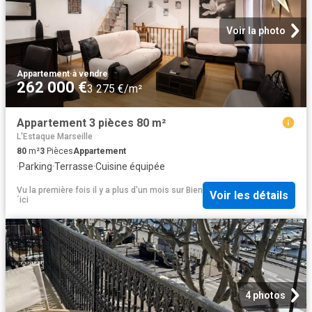
Voir la photo
Appartement
·
à vendre
262 000 €
3 275 €/m²
Appartement 3 pièces 80 m²
L'Estaque Marseille
80
m²
3
Pièces
Appartement
·
Parking
·
Terrasse
·
Cuisine équipée
Vu la première fois il y a plus d'un mois
sur
Bien
Voir les détails
´ici
4 photos