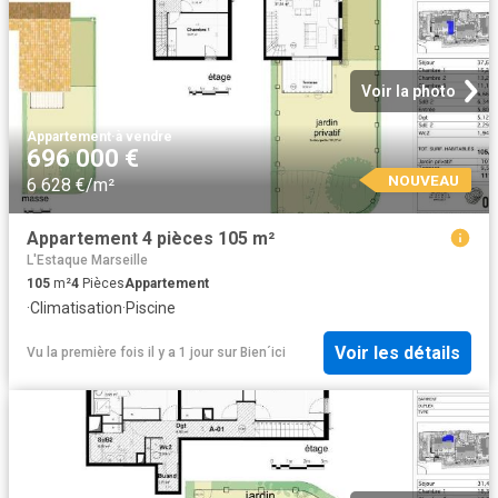
Voir la photo
Appartement
·
à vendre
696 000 €
NOUVEAU
6 628 €/m²
Appartement 4 pièces 105 m²
L'Estaque Marseille
105
m²
4
Pièces
Appartement
·
Climatisation
·
Piscine
Voir les détails
Vu la première fois il y a 1 jour
sur
Bien´ici