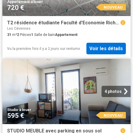
Appartement
·
à louer
720 €
NOUVEAU
T2 résidence étudiante Faculté d'Economie Richter Moma
Les Cévennes
31
m²
2
Pièces
1
Salle de bain
Appartement
Voir les détails
Vu la première fois il y a 2 jours
sur
rentumo
4 photos
Studio
·
à louer
595 €
NOUVEAU
STUDIO MEUBLE avec parking en sous sol