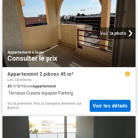
Voir la photo
Appartement
·
à louer
Consulter le prix
Appartement 2 pièces 45 m²
Les Cévennes
45
m²
2
Pièces
Appartement
·
Terrasse
·
Cuisine équipée
·
Parking
Vu la première fois la semaine dernière
sur
Voir les détails
Bienici