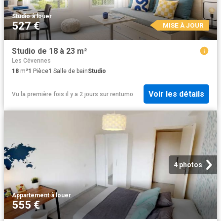
Studio
·
à louer
527 €
MISE À JOUR
Studio de 18 à 23 m²
Les Cévennes
18
m²
1
Pièce
1
Salle de bain
Studio
Voir les détails
Vu la première fois il y a 2 jours
sur
rentumo
4 photos
Appartement
·
à louer
555 €