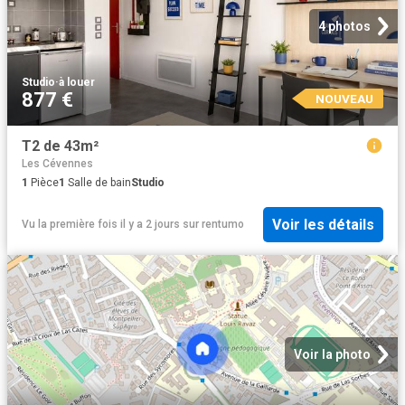
4 photos
Studio
·
à louer
877 €
NOUVEAU
T2 de 43m²
Les Cévennes
1
Pièce
1
Salle de bain
Studio
Voir les détails
Vu la première fois il y a 2 jours
sur
rentumo
Voir la photo