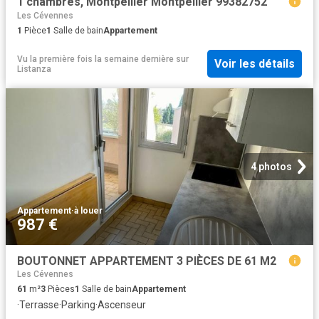
1 chambres, Montpellier Montpellier 99382752
Les Cévennes
1
Pièce
1
Salle de bain
Appartement
Vu la première fois la semaine dernière
sur
Voir les détails
Listanza
4 photos
Appartement
·
à louer
987 €
BOUTONNET APPARTEMENT 3 PIÈCES DE 61 M2
Les Cévennes
61
m²
3
Pièces
1
Salle de bain
Appartement
·
Terrasse
·
Parking
·
Ascenseur