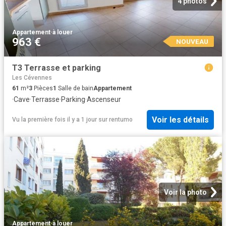
4 photos
Appartement
·
à louer
963 €
NOUVEAU
T3 Terrasse et parking
Les Cévennes
61
m²
3
Pièces
1
Salle de bain
Appartement
·
Cave
·
Terrasse
·
Parking
·
Ascenseur
Voir les détails
Vu la première fois il y a 1 jour
sur
rentumo
Voir la photo
Appartement
·
à louer