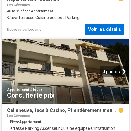
Les Cévennes
40
m²
2
Pièces
Appartement
·
Cave
·
Terrasse
·
Cuisine équipée
·
Parking
Voir les détails
Nouveau
sur
Locamoi
4 photos
Appartement
·
à louer
Consulter le prix
Celleneuve, face à Casino, F1 entièrement meublé, terrasse
Les Cévennes
1
Pièce
Appartement
·
Terrasse
·
Parking
·
Ascenseur
·
Cuisine équipée
·
Climatisation