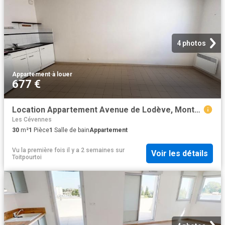
4 photos
Appartement
·
à louer
677 €
Location Appartement Avenue de Lodève, Montpellier
Les Cévennes
30
m²
1
Pièce
1
Salle de bain
Appartement
Vu la première fois il y a 2 semaines
sur
Voir les détails
Toitpourtoi