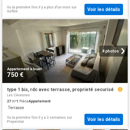
Vu la première fois il y a plus d'un mois
sur
Voir les détails
Goflint
4 photos
Appartement
·
à louer
750 €
type 1 bis, rdc avec terrasse, proprieté securisé
Les Cévennes
27
m²
1
Pièce
Appartement
·
Terrasse
Vu la première fois il y a 2 semaines
sur
Voir les détails
Properstar