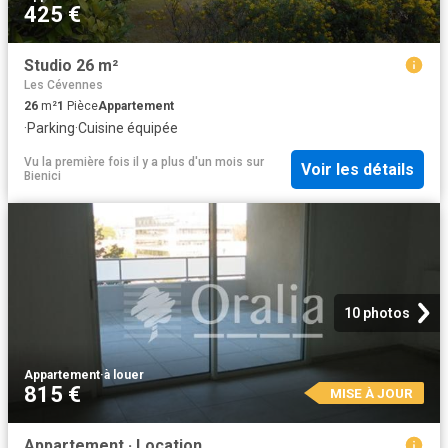
425 €
Studio 26 m²
Les Cévennes
26
m²
1
Pièce
Appartement
·
Parking
·
Cuisine équipée
Vu la première fois il y a plus d'un mois
sur
Voir les détails
Bienici
10 photos
Appartement
·
à louer
815 €
MISE À JOUR
Appartement · Location