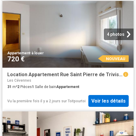
4 photos
Appartement
·
à louer
720 €
NOUVEAU
Location Appartement Rue Saint Pierre de Trivisy, Montpellier
Les Cévennes
31
m²
2
Pièces
1
Salle de bain
Appartement
Voir les détails
Vu la première fois il y a 2 jours
sur
Toitpourtoi