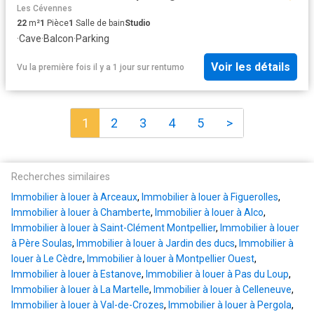
Les Cévennes
22
m²
1
Pièce
1
Salle de bain
Studio
·
Cave
·
Balcon
·
Parking
Voir les détails
Vu la première fois il y a 1 jour
sur
rentumo
1
2
3
4
5
>
Recherches similaires
Immobilier à louer à Arceaux
,
Immobilier à louer à Figuerolles
,
Immobilier à louer à Chamberte
,
Immobilier à louer à Alco
,
Immobilier à louer à Saint-Clément Montpellier
,
Immobilier à louer
à Père Soulas
,
Immobilier à louer à Jardin des ducs
,
Immobilier à
louer à Le Cèdre
,
Immobilier à louer à Montpellier Ouest
,
Immobilier à louer à Estanove
,
Immobilier à louer à Pas du Loup
,
Immobilier à louer à La Martelle
,
Immobilier à louer à Celleneuve
,
Immobilier à louer à Val-de-Crozes
,
Immobilier à louer à Pergola
,