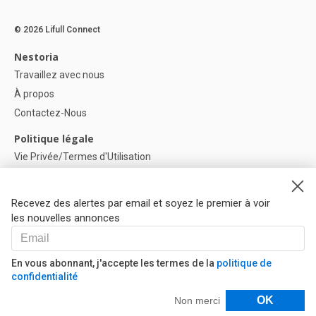
© 2026 Lifull Connect
Nestoria
Travaillez avec nous
À propos
Contactez-Nous
Politique légale
Vie Privée/Termes d'Utilisation
Politique de confidentialité
Politique de Cookies
Recevez des alertes par email et soyez le premier à voir
Paramètres des cookies
les nouvelles annonces
Aide
FAQ
En vous abonnant, j'accepte les termes de la
politique de
confidentialité
Nos Partenaires
Filtres
OK
Non merci