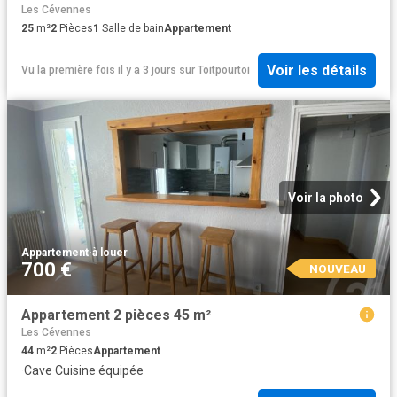
Les Cévennes
25
m²
2
Pièces
1
Salle de bain
Appartement
Voir les détails
Vu la première fois il y a 3 jours
sur
Toitpourtoi
Voir la photo
Appartement
·
à louer
700 €
NOUVEAU
Appartement 2 pièces 45 m²
Les Cévennes
44
m²
2
Pièces
Appartement
·
Cave
·
Cuisine équipée