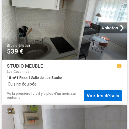
4 photos
Studio
·
à louer
539 €
STUDIO MEUBLE
Les Cévennes
18
m²
1
Pièce
1
Salle de bain
Studio
·
Cuisine équipée
Vu la première fois il y a plus d'un mois
sur
Voir les détails
rentumo