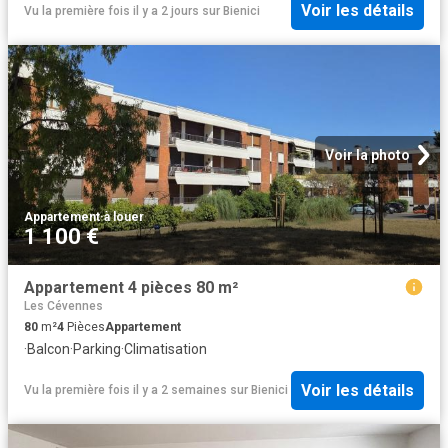
Voir les détails
Vu la première fois il y a 2 jours
sur
Bienici
Voir la photo
Appartement
·
à louer
1 100 €
Appartement 4 pièces 80 m²
Les Cévennes
80
m²
4
Pièces
Appartement
·
Balcon
·
Parking
·
Climatisation
Voir les détails
Vu la première fois il y a 2 semaines
sur
Bienici