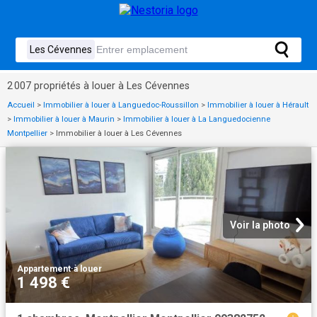
2 007 propriétés à louer à Les Cévennes
Accueil
>
Immobilier à louer à Languedoc-Roussillon
>
Immobilier à louer à Hérault
>
Immobilier à louer à Maurin
>
Immobilier à louer à La Languedocienne
Montpellier
>
Immobilier à louer à Les Cévennes
Voir la photo
Appartement
·
à louer
1 498 €