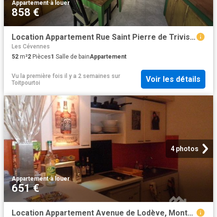
Appartement
·
à louer
858 €
Location Appartement Rue Saint Pierre de Trivisy, Montpellier
Les Cévennes
52
m²
2
Pièces
1
Salle de bain
Appartement
Vu la première fois il y a 2 semaines
sur
Voir les détails
Toitpourtoi
4 photos
Appartement
·
à louer
651 €
Location Appartement Avenue de Lodève, Montpellier