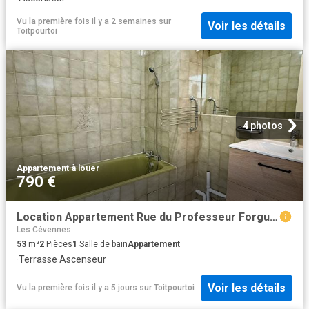
Vu la première fois il y a 2 semaines
sur
Voir les détails
Toitpourtoi
4 photos
Appartement
·
à louer
790 €
Location Appartement Rue du Professeur Forgue, Montpellier
Les Cévennes
53
m²
2
Pièces
1
Salle de bain
Appartement
·
Terrasse
·
Ascenseur
Voir les détails
Vu la première fois il y a 5 jours
sur
Toitpourtoi