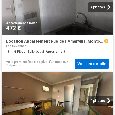
4 photos
Appartement
·
à louer
472 €
Location Appartement Rue des Amaryllis, Montpellier
Les Cévennes
18
m²
1
Pièce
1
Salle de bain
Appartement
Vu la première fois il y a plus d'un mois
sur
Voir les détails
Toitpourtoi
4 photos