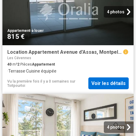
4 photos
Appartement
·
à louer
815 €
Location Appartement Avenue d'Assas, Montpellier
Les Cévennes
40
m²
2
Pièces
Appartement
·
Terrasse
·
Cuisine équipée
Vu la première fois il y a 0 semaines
sur
Voir les détails
Toitpourtoi
4 photos