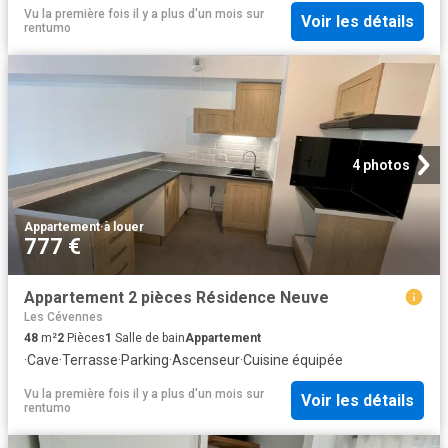
Vu la première fois il y a plus d'un mois
sur
Voir les détails
rentumo
4 photos
Appartement
·
à louer
777 €
Appartement 2 pièces Résidence Neuve
Les Cévennes
48
m²
2
Pièces
1
Salle de bain
Appartement
·
Cave
·
Terrasse
·
Parking
·
Ascenseur
·
Cuisine équipée
Vu la première fois il y a plus d'un mois
sur
Voir les détails
rentumo