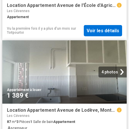
Location Appartement Avenue de l'École d'Agriculture Gabriel Buchet, Montpellier
Les Cévennes
Appartement
Vu la première fois il y a plus d'un mois
sur
Voir les détails
Toitpourtoi
4 photos
Appartement
·
à louer
1 389 €
Location Appartement Avenue de Lodève, Montpellier
Les Cévennes
87
m²
3
Pièces
1
Salle de bain
Appartement
·
Ascenseur