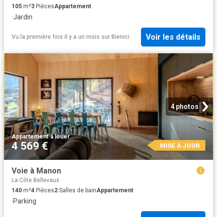
105
m²
3
Pièces
Appartement
·
Jardin
Voir les détails
Vu la première fois il y a un mois
sur
Bienici
4 photos
Appartement
·
à louer
4 569 €
MISE À JOUR
Voie à Manon
La Côte Bellevaux
140
m²
4
Pièces
2
Salles de bain
Appartement
·
Parking