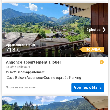
7 photos
Appartement
·
à louer
718 €
NOUVEAU
Annonce appartement à louer
La Côte Bellevaux
29
m²
2
Pièces
Appartement
·
Cave
·
Balcon
·
Ascenseur
·
Cuisine équipée
·
Parking
Voir les détails
Nouveau
sur
Locamoi