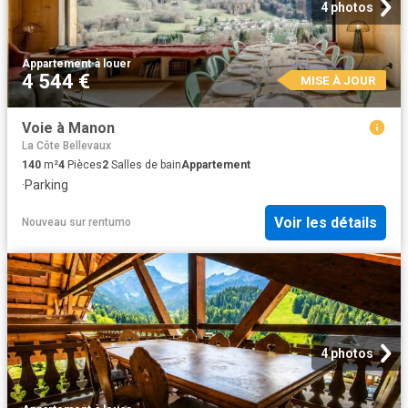
4 photos
Appartement
·
à louer
4 544 €
MISE À JOUR
Voie à Manon
La Côte Bellevaux
140
m²
4
Pièces
2
Salles de bain
Appartement
·
Parking
Voir les détails
Nouveau
sur
rentumo
4 photos