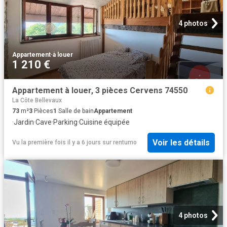
4 photos
Appartement
·
à louer
1 210 €
Appartement à louer, 3 pièces Cervens 74550
La Côte Bellevaux
73
m²
3
Pièces
1
Salle de bain
Appartement
·
Jardin
·
Cave
·
Parking
·
Cuisine équipée
Voir les détails
Vu la première fois il y a 6 jours
sur
rentumo
4 photos