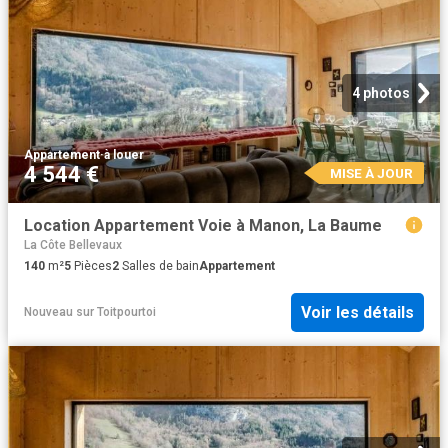
4 photos
Appartement
·
à louer
4 544 €
MISE À JOUR
Location Appartement Voie à Manon, La Baume
La Côte Bellevaux
140
m²
5
Pièces
2
Salles de bain
Appartement
Voir les détails
Nouveau
sur
Toitpourtoi