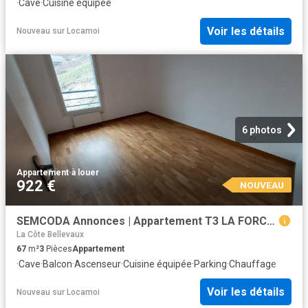
·
Cave
·
Cuisine équipée
Voir les détails
Nouveau
sur
Locamoi
6 photos
Appartement
·
à louer
922 €
NOUVEAU
SEMCODA Annonces | Appartement T3 LA FORCLAZ
La Côte Bellevaux
67
m²
3
Pièces
Appartement
·
Cave
·
Balcon
·
Ascenseur
·
Cuisine équipée
·
Parking
·
Chauffage
Voir les détails
Nouveau
sur
Locamoi