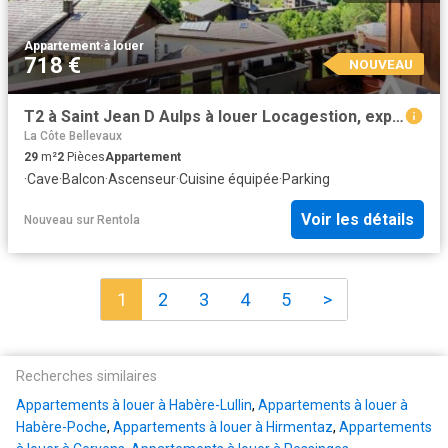
Appartement
·
à louer
718 €
NOUVEAU
T2 à Saint Jean D Aulps à louer Locagestion, expert en gestion locative
La Côte Bellevaux
29
m²
2
Pièces
Appartement
·
Cave
·
Balcon
·
Ascenseur
·
Cuisine équipée
·
Parking
Voir les détails
Nouveau
sur
Rentola
1
2
3
4
5
>
Recherches similaires
Appartements à louer à Habère-Lullin
,
Appartements à louer à
Habère-Poche
,
Appartements à louer à Hirmentaz
,
Appartements