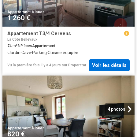
Appartement
·
à louer
1 260 €
Appartement T3/4 Cervens
La Côte Bellevaux
74
m²
3
Pièces
Appartement
·
Jardin
·
Cave
·
Parking
·
Cuisine équipée
Voir les détails
Vu la première fois il y a 4 jours
sur
Properstar
4 photos
Appartement
·
à louer
820 €