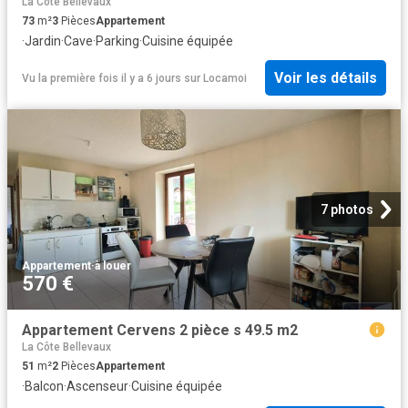
La Côte Bellevaux
73
m²
3
Pièces
Appartement
·
Jardin
·
Cave
·
Parking
·
Cuisine équipée
Voir les détails
Vu la première fois il y a 6 jours
sur
Locamoi
7 photos
Appartement
·
à louer
570 €
Appartement Cervens 2 pièce s 49.5 m2
La Côte Bellevaux
51
m²
2
Pièces
Appartement
·
Balcon
·
Ascenseur
·
Cuisine équipée