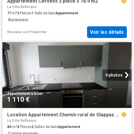
Appartement Cervens 3 pièce s 76.9 m2
La Côte Bellevaux
77
m²
3
Pièces
1
Salle de bain
Appartement
·
Ascenseur
Voir les détails
Nouveau
sur
Properstar
4 photos
Appartement
·
à louer
1 110 €
Location Appartement Chemin rural de Glappaz au Milieu, Habère Lullin
La Côte Bellevaux
86
m²
4
Pièces
2
Salles de bain
Appartement
·
Cuisine équipée