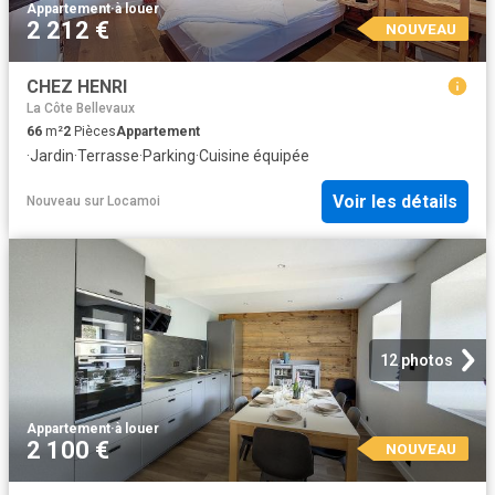
Appartement
·
à louer
2 212 €
NOUVEAU
CHEZ HENRI
La Côte Bellevaux
66
m²
2
Pièces
Appartement
·
Jardin
·
Terrasse
·
Parking
·
Cuisine équipée
Voir les détails
Nouveau
sur
Locamoi
12 photos
Appartement
·
à louer
2 100 €
NOUVEAU