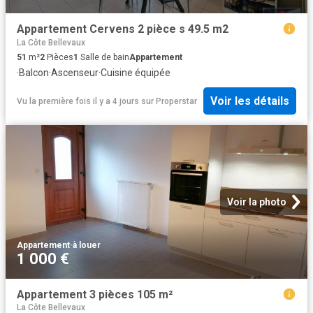
Appartement Cervens 2 pièce s 49.5 m2
La Côte Bellevaux
51
m²
2
Pièces
1
Salle de bain
Appartement
·
Balcon
·
Ascenseur
·
Cuisine équipée
Voir les détails
Vu la première fois il y a 4 jours
sur
Properstar
Voir la photo
Appartement
·
à louer
1 000 €
Appartement 3 pièces 105 m²
La Côte Bellevaux