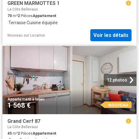
GREEN MARMOTTES 1
La Côte Bellevaux
70
m²
2
Pièces
Appartement
·
Terrasse
·
Cuisine équipée
Voir les détails
Nouveau
sur
Locamoi
12 photos
Appartement
·
à louer
1 568 €
NOUVEAU
Grand Cerf 87
La Côte Bellevaux
45
m²
2
Pièces
Appartement