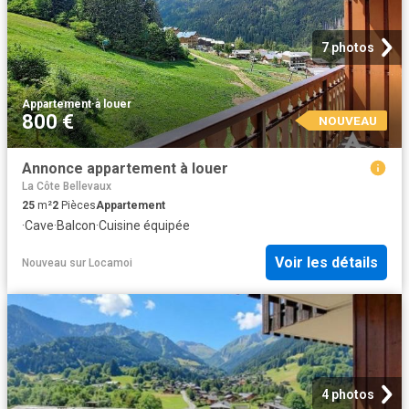
7 photos
Appartement
·
à louer
800 €
NOUVEAU
Annonce appartement à louer
La Côte Bellevaux
25
m²
2
Pièces
Appartement
·
Cave
·
Balcon
·
Cuisine équipée
Voir les détails
Nouveau
sur
Locamoi
4 photos