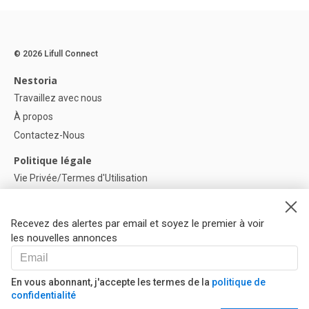
© 2026 Lifull Connect
Nestoria
Travaillez avec nous
À propos
Contactez-Nous
Politique légale
Vie Privée/Termes d'Utilisation
Politique de confidentialité
Politique de Cookies
Recevez des alertes par email et soyez le premier à voir
Paramètres des cookies
les nouvelles annonces
Aide
FAQ
En vous abonnant, j'accepte les termes de la
politique de
confidentialité
Nos Partenaires