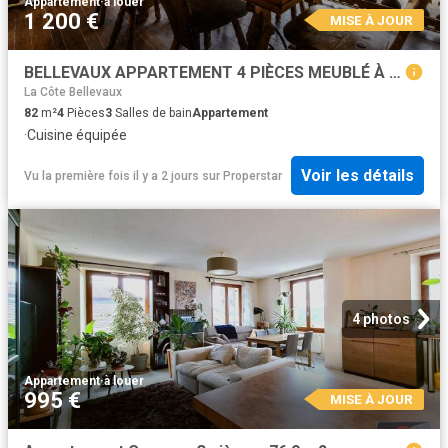
Appartement
·
à louer
1 200 €
MISE À JOUR
BELLEVAUX APPARTEMENT 4 PIÈCES MEUBLÉ À LOUER
La Côte Bellevaux
82
m²
4
Pièces
3
Salles de bain
Appartement
·
Cuisine équipée
Voir les détails
Vu la première fois il y a 2 jours
sur
Properstar
4 photos
Appartement
·
à louer
995 €
MISE À JOUR