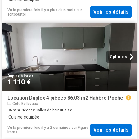
Vu la première fois il y a plus d'un mois
sur
Voir les détails
Toitpourtoi
7 photos
Duplex
·
à louer
1 110 €
Location Duplex 4 pièces 86.03 m2 Habère Poche
La Côte Bellevaux
86
m²
4
Pièces
2
Salles de bain
Duplex
·
Cuisine équipée
Vu la première fois il y a 2 semaines
sur
Figaro
Voir les détails
Immo