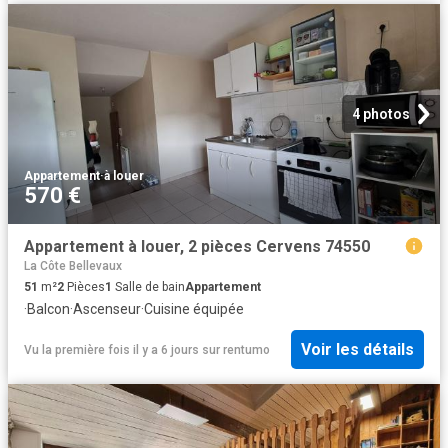
4 photos
Appartement
·
à louer
570 €
Appartement à louer, 2 pièces Cervens 74550
La Côte Bellevaux
51
m²
2
Pièces
1
Salle de bain
Appartement
·
Balcon
·
Ascenseur
·
Cuisine équipée
Voir les détails
Vu la première fois il y a 6 jours
sur
rentumo