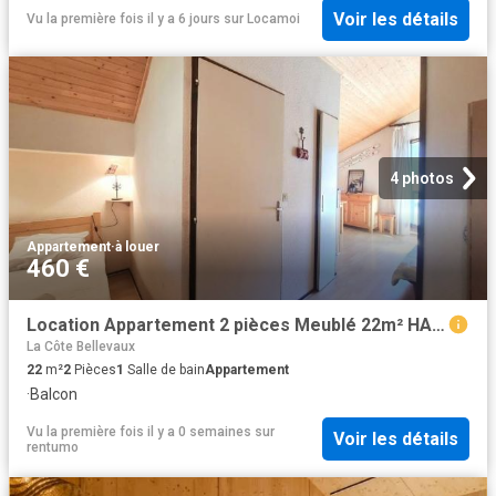
Voir les détails
Vu la première fois il y a 6 jours
sur
Locamoi
4 photos
Appartement
·
à louer
460 €
Location Appartement 2 pièces Meublé 22m² HABERE POCHE 74420
La Côte Bellevaux
22
m²
2
Pièces
1
Salle de bain
Appartement
·
Balcon
Vu la première fois il y a 0 semaines
sur
Voir les détails
rentumo