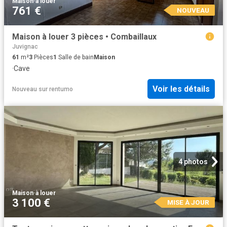
Maison
·
à louer
761 €
NOUVEAU
Maison à louer 3 pièces • Combaillaux
Juvignac
61
m²
3
Pièces
1
Salle de bain
Maison
·
Cave
Voir les détails
Nouveau
sur
rentumo
4 photos
Maison
·
à louer
3 100 €
MISE À JOUR