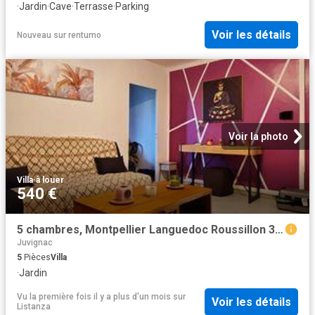
·
Jardin
·
Cave
·
Terrasse
·
Parking
Voir les détails
Nouveau
sur
rentumo
Voir la photo
Villa
·
à louer
540 €
5 chambres, Montpellier Languedoc Roussillon 34000 96312098
Juvignac
5
Pièces
Villa
·
Jardin
Vu la première fois il y a plus d'un mois
sur
Voir les détails
Listanza