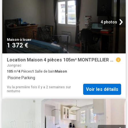
4 photos
Maison
·
à louer
1 372 €
Location Maison 4 pièces 105m² MONTPELLIER 34070
Juvignac
105
m²
4
Pièces
1
Salle de bain
Maison
·
Piscine
·
Parking
Vu la première fois il y a 2 semaines
sur
Voir les détails
rentumo