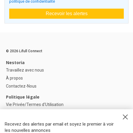
politique de confidentialité
Recevoir les alertes
© 2026 Lifull Connect
Nestoria
Travaillez avec nous
À propos
Contactez-Nous
Politique légale
Vie Privée/Termes d'Utilisation
Politique de confidentialité
Politique de Cookies
Recevez des alertes par email et soyez le premier à voir
Paramètres des cookies
les nouvelles annonces