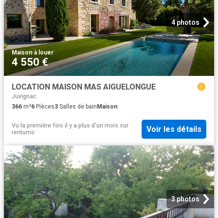
4 photos
Maison
·
à louer
4 550 €
LOCATION MAISON MAS AIGUELONGUE
Juvignac
366
m²
6
Pièces
3
Salles de bain
Maison
Vu la première fois il y a plus d'un mois
sur
Voir les détails
rentumo
3 photos