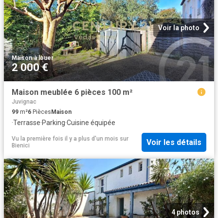
Voir la photo
Maison
·
à louer
2 000 €
Maison meublée 6 pièces 100 m²
Juvignac
99
m²
6
Pièces
Maison
·
Terrasse
·
Parking
·
Cuisine équipée
Vu la première fois il y a plus d'un mois
sur
Voir les détails
Bienici
4 photos