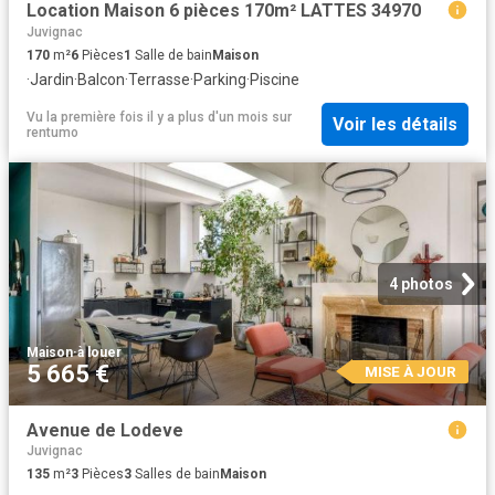
Location Maison 6 pièces 170m² LATTES 34970
Juvignac
170
m²
6
Pièces
1
Salle de bain
Maison
·
Jardin
·
Balcon
·
Terrasse
·
Parking
·
Piscine
Vu la première fois il y a plus d'un mois
sur
Voir les détails
rentumo
4 photos
Maison
·
à louer
5 665 €
MISE À JOUR
Avenue de Lodeve
Juvignac
135
m²
3
Pièces
3
Salles de bain
Maison