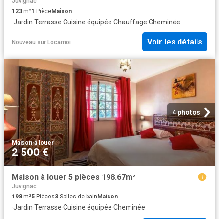
Juvignac
123
m²
1
Pièce
Maison
·
Jardin
·
Terrasse
·
Cuisine équipée
·
Chauffage
·
Cheminée
Voir les détails
Nouveau
sur
Locamoi
4 photos
Maison
·
à louer
2 500 €
Maison à louer 5 pièces 198.67m²
Juvignac
198
m²
5
Pièces
3
Salles de bain
Maison
·
Jardin
·
Terrasse
·
Cuisine équipée
·
Cheminée