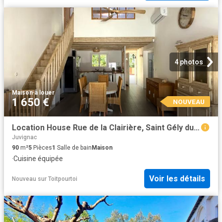
4 photos
Maison
·
à louer
1 650 €
NOUVEAU
Location House Rue de la Clairière, Saint Gély du Fesc
Juvignac
90
m²
5
Pièces
1
Salle de bain
Maison
·
Cuisine équipée
Voir les détails
Nouveau
sur
Toitpourtoi