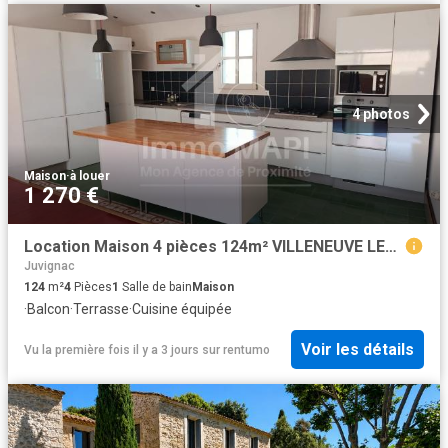
4 photos
Maison
·
à louer
1 270 €
Location Maison 4 pièces 124m² VILLENEUVE LES MAGUELONE 34750
Juvignac
124
m²
4
Pièces
1
Salle de bain
Maison
·
Balcon
·
Terrasse
·
Cuisine équipée
Voir les détails
Vu la première fois il y a 3 jours
sur
rentumo