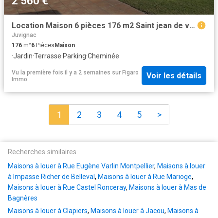
2 560 €
Location Maison 6 pièces 176 m2 Saint jean de vedas
Juvignac
176
m²
6
Pièces
Maison
·
Jardin
·
Terrasse
·
Parking
·
Cheminée
Vu la première fois il y a 2 semaines
sur
Figaro
Voir les détails
Immo
1
2
3
4
5
>
Recherches similaires
Maisons à louer à Rue Eugène Varlin Montpellier
,
Maisons à louer
à Impasse Richer de Belleval
,
Maisons à louer à Rue Marioge
,
Maisons à louer à Rue Castel Ronceray
,
Maisons à louer à Mas de
Bagnères
Maisons à louer à Clapiers
,
Maisons à louer à Jacou
,
Maisons à