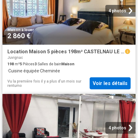
4 photos
Maison
·
à louer
2 860 €
Location Maison 5 pièces 198m² CASTELNAU LE LEZ 34170
Juvignac
198
m²
5
Pièces
3
Salles de bain
Maison
·
Cuisine équipée
·
Cheminée
Vu la première fois il y a plus d'un mois
sur
Voir les détails
rentumo
4 photos