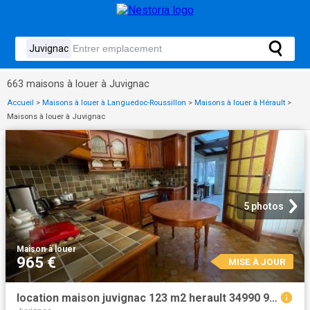
663 maisons à louer à Juvignac
Accueil
>
Maisons à louer à Languedoc-Roussillon
>
Maisons à louer à Hérault
>
Maisons à louer à Juvignac
5 photos
Maison
·
à louer
965 €
MISE À JOUR
location maison juvignac 123 m2 herault 34990 965 € / mois