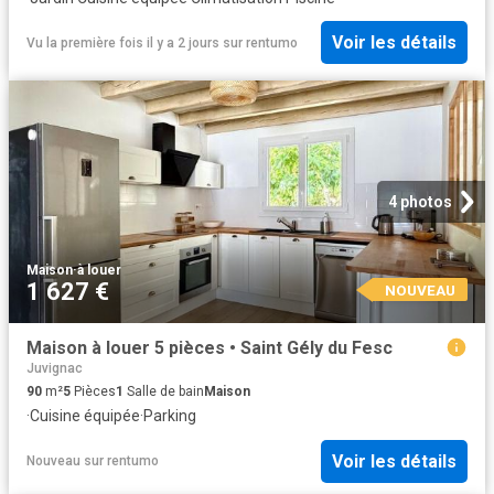
Voir les détails
Vu la première fois il y a 2 jours
sur
rentumo
4 photos
Maison
·
à louer
1 627 €
NOUVEAU
Maison à louer 5 pièces • Saint Gély du Fesc
Juvignac
90
m²
5
Pièces
1
Salle de bain
Maison
·
Cuisine équipée
·
Parking
Voir les détails
Nouveau
sur
rentumo