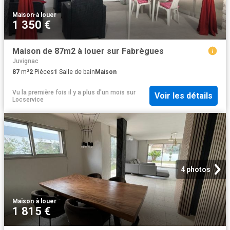
Maison
·
à louer
1 350 €
Maison de 87m2 à louer sur Fabrègues
Juvignac
87
m²
2
Pièces
1
Salle de bain
Maison
Vu la première fois il y a plus d'un mois
sur
Voir les détails
Locservice
4 photos
Maison
·
à louer
1 815 €