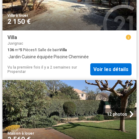
Villa
·
à louer
2 150 €
Villa
Juvignac
136
m²
5
Pièces
1
Salle de bain
Villa
·
Jardin
·
Cuisine équipée
·
Piscine
·
Cheminée
Vu la première fois il y a 2 semaines
sur
Voir les détails
Properstar
12 photos
Maison
·
à louer