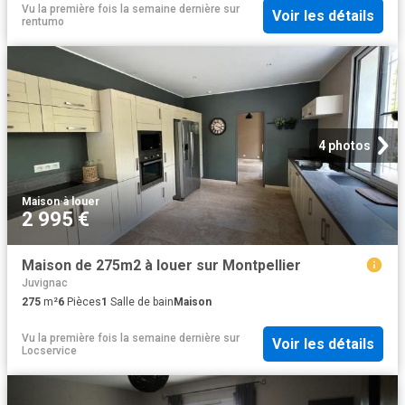
Vu la première fois la semaine dernière
sur
Voir les détails
rentumo
4 photos
Maison
·
à louer
2 995 €
Maison de 275m2 à louer sur Montpellier
Juvignac
275
m²
6
Pièces
1
Salle de bain
Maison
Vu la première fois la semaine dernière
sur
Voir les détails
Locservice