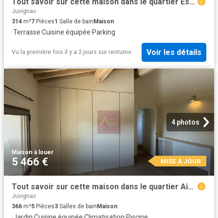
Tout savoir sur cette maison dans le quartier Est Nord Est et Sud Est, à Saint Gély du Fesc
Juvignac
314
m²
7
Pièces
1
Salle de bain
Maison
·
Terrasse
·
Cuisine équipée
·
Parking
Voir les détails
Vu la première fois il y a 2 jours
sur
rentumo
4 photos
Maison
·
à louer
5 466 €
MISE À JOUR
Tout savoir sur cette maison dans le quartier Aiguelongue, à Montpellier
Juvignac
366
m²
5
Pièces
3
Salles de bain
Maison
·
Jardin
·
Cuisine équipée
·
Climatisation
·
Piscine