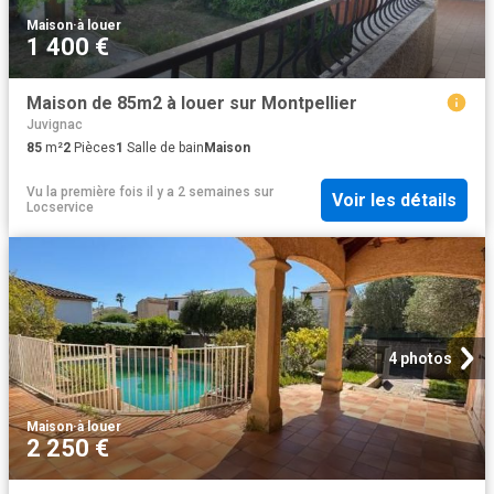
Maison
·
à louer
1 400 €
Maison de 85m2 à louer sur Montpellier
Juvignac
85
m²
2
Pièces
1
Salle de bain
Maison
Vu la première fois il y a 2 semaines
sur
Voir les détails
Locservice
4 photos
Maison
·
à louer
2 250 €