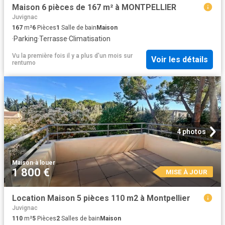
Maison 6 pièces de 167 m² à MONTPELLIER
Juvignac
167
m²
6
Pièces
1
Salle de bain
Maison
·
Parking
·
Terrasse
·
Climatisation
Vu la première fois il y a plus d'un mois
sur
Voir les détails
rentumo
4 photos
Maison
·
à louer
1 800 €
MISE À JOUR
Location Maison 5 pièces 110 m2 à Montpellier
Juvignac
110
m²
5
Pièces
2
Salles de bain
Maison