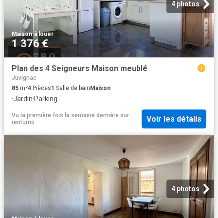
4 photos
Maison
·
à louer
1 376 €
Plan des 4 Seigneurs Maison meublé
Juvignac
85
m²
4
Pièces
1
Salle de bain
Maison
·
Jardin
·
Parking
Vu la première fois la semaine dernière
sur
Voir les détails
rentumo
4 photos