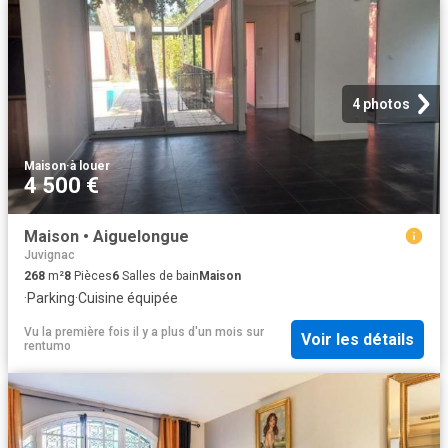
4 photos
Maison
·
à louer
4 500 €
Maison • Aiguelongue
Juvignac
268
m²
8
Pièces
6
Salles de bain
Maison
·
Parking
·
Cuisine équipée
Vu la première fois il y a plus d'un mois
sur
Voir les détails
rentumo