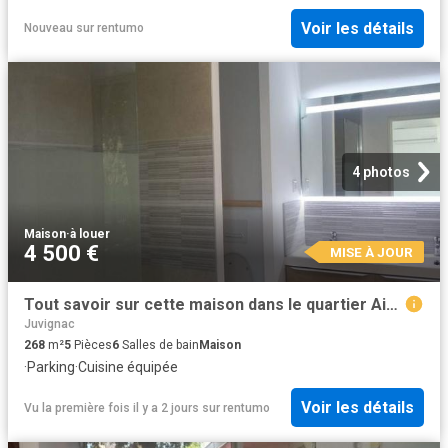
Voir les détails
Nouveau
sur
rentumo
4 photos
Maison
·
à louer
4 500 €
MISE À JOUR
Tout savoir sur cette maison dans le quartier Aiguelongue, à Montpellier
Juvignac
268
m²
5
Pièces
6
Salles de bain
Maison
·
Parking
·
Cuisine équipée
Voir les détails
Vu la première fois il y a 2 jours
sur
rentumo