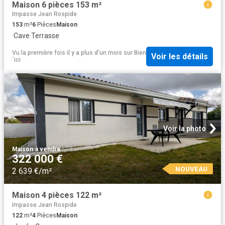
Maison 6 pièces 153 m²
Impasse Jean Rospide
153
m²
6
Pièces
Maison
·
Cave
·
Terrasse
Vu la première fois il y a plus d'un mois
sur
Bien
Voir les détails
´ici
Voir la photo
Maison
·
à vendre
322 000 €
NOUVEAU
2 639 €/m²
Maison 4 pièces 122 m²
Impasse Jean Rospide
122
m²
4
Pièces
Maison