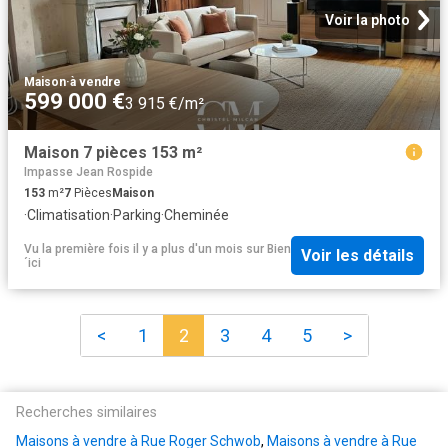
Voir la photo
Maison
·
à vendre
599 000 €
3 915 €/m²
Maison 7 pièces 153 m²
Impasse Jean Rospide
153
m²
7
Pièces
Maison
·
Climatisation
·
Parking
·
Cheminée
Vu la première fois il y a plus d'un mois
sur
Bien
Voir les détails
´ici
<
1
2
3
4
5
>
Recherches similaires
Maisons à vendre à Rue Roger Schwob
,
Maisons à vendre à Rue