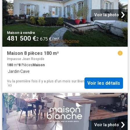
Voir la photo
Maison
·
à vendre
481 500 €
2 675 €/m²
Maison 8 pièces 180 m²
Impasse Jean Rospide
180
m²
8
Pièces
Maison
·
Jardin
·
Cave
Vu la première fois il y a plus d'un mois
sur
Bien
Voir les détails
´ici
Voir la photo