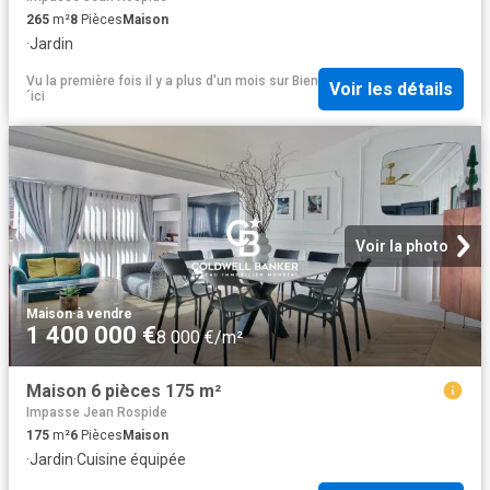
265
m²
8
Pièces
Maison
·
Jardin
Vu la première fois il y a plus d'un mois
sur
Bien
Voir les détails
´ici
Voir la photo
Maison
·
à vendre
1 400 000 €
8 000 €/m²
Maison 6 pièces 175 m²
Impasse Jean Rospide
175
m²
6
Pièces
Maison
·
Jardin
·
Cuisine équipée