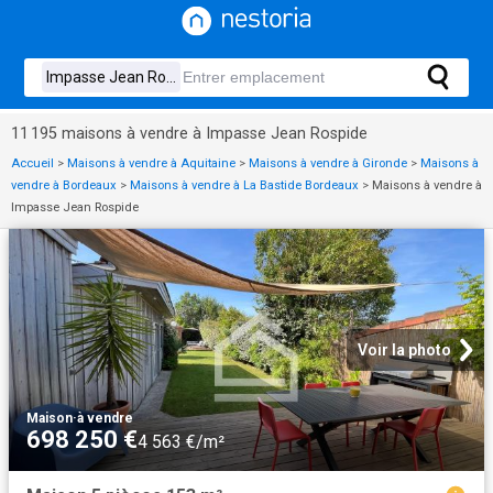
11 195 maisons à vendre à Impasse Jean Rospide
Accueil
>
Maisons à vendre à Aquitaine
>
Maisons à vendre à Gironde
>
Maisons à
vendre à Bordeaux
>
Maisons à vendre à La Bastide Bordeaux
>
Maisons à vendre à
Impasse Jean Rospide
Voir la photo
Maison
·
à vendre
698 250 €
4 563 €/m²