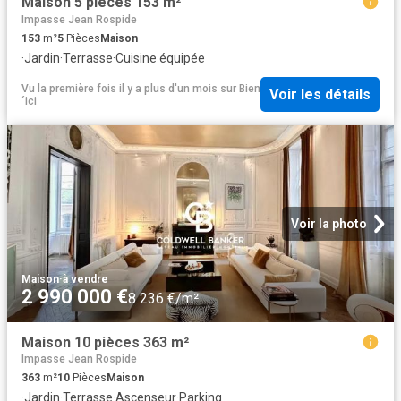
Maison 5 pièces 153 m²
Impasse Jean Rospide
153
m²
5
Pièces
Maison
·
Jardin
·
Terrasse
·
Cuisine équipée
Vu la première fois il y a plus d'un mois
sur
Bien
Voir les détails
´ici
Voir la photo
Maison
·
à vendre
2 990 000 €
8 236 €/m²
Maison 10 pièces 363 m²
Impasse Jean Rospide
363
m²
10
Pièces
Maison
·
Jardin
·
Terrasse
·
Ascenseur
·
Parking