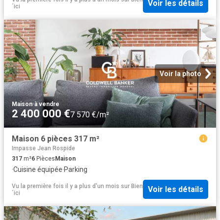
Voir les détails
´ici
Voir la photo
Maison
·
à vendre
2 400 000 €
7 570 €/m²
Maison 6 pièces 317 m²
Impasse Jean Rospide
317
m²
6
Pièces
Maison
·
Cuisine équipée
·
Parking
Vu la première fois il y a plus d'un mois
sur
Bien
Voir les détails
´ici