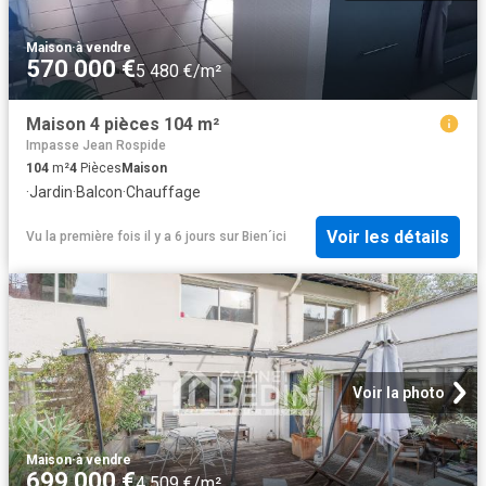
Maison
·
à vendre
570 000 €
5 480 €/m²
Maison 4 pièces 104 m²
Impasse Jean Rospide
104
m²
4
Pièces
Maison
·
Jardin
·
Balcon
·
Chauffage
Voir les détails
Vu la première fois il y a 6 jours
sur
Bien´ici
Voir la photo
Maison
·
à vendre
699 000 €
4 509 €/m²