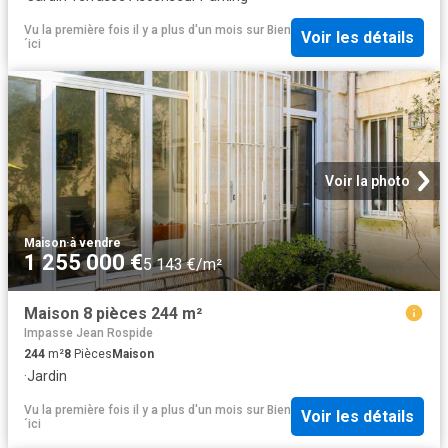
Vu la première fois il y a plus d'un mois
sur
Bien
Voir les détails
´ici
Voir la photo
Maison
·
à vendre
1 255 000 €
5 143 €/m²
Maison 8 pièces 244 m²
Impasse Jean Rospide
244
m²
8
Pièces
Maison
·
Jardin
Vu la première fois il y a plus d'un mois
sur
Bien
Voir les détails
´ici