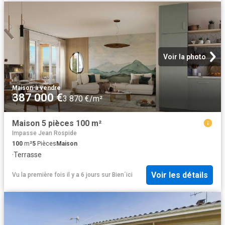
Voir la photo
Maison
·
à vendre
387 000 €
3 870 €/m²
Maison 5 pièces 100 m²
Impasse Jean Rospide
100
m²
5
Pièces
Maison
·
Terrasse
Voir les détails
Vu la première fois il y a 6 jours
sur
Bien´ici