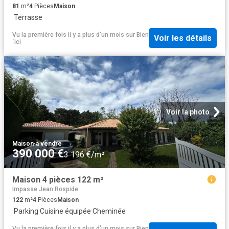
81
m²
4
Pièces
Maison
·
Terrasse
Vu la première fois il y a plus d'un mois
sur
Bien
Voir les détails
´ici
Voir la photo
Maison
·
à vendre
390 000 €
3 196 €/m²
Maison 4 pièces 122 m²
Impasse Jean Rospide
122
m²
4
Pièces
Maison
·
Parking
·
Cuisine équipée
·
Cheminée
Vu la première fois il y a plus d'un mois
sur
Bien