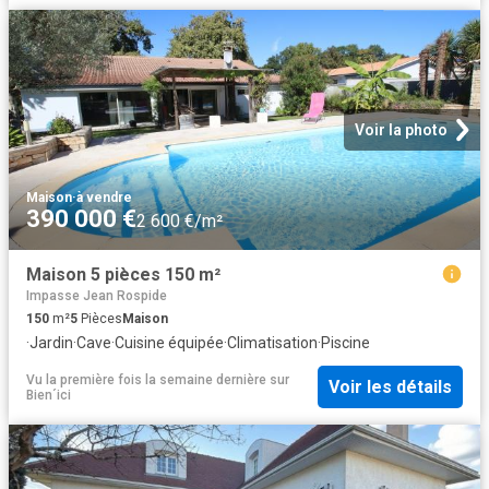
Voir la photo
Maison
·
à vendre
390 000 €
2 600 €/m²
Maison 5 pièces 150 m²
Impasse Jean Rospide
150
m²
5
Pièces
Maison
·
Jardin
·
Cave
·
Cuisine équipée
·
Climatisation
·
Piscine
Vu la première fois la semaine dernière
sur
Voir les détails
Bien´ici