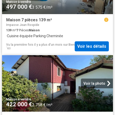
Maison
·
à vendre
497 000 €
3 575 €/m²
Maison 7 pièces 139 m²
Impasse Jean Rospide
139
m²
7
Pièces
Maison
·
Cuisine équipée
·
Parking
·
Cheminée
Vu la première fois il y a plus d'un mois
sur
Bien
Voir les détails
´ici
Voir la photo
Maison
·
à vendre
422 000 €
2 758 €/m²