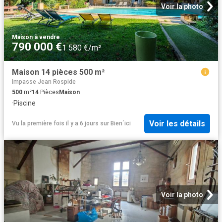
Voir la photo
Maison
·
à vendre
790 000 €
1 580 €/m²
Maison 14 pièces 500 m²
Impasse Jean Rospide
500
m²
14
Pièces
Maison
·
Piscine
Voir les détails
Vu la première fois il y a 6 jours
sur
Bien´ici
Voir la photo