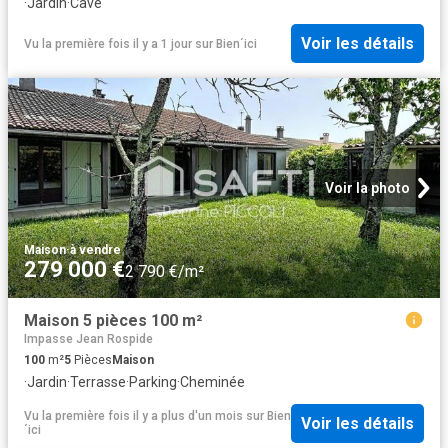
·
Jardin
·
Cave
Voir les détails
Vu la première fois il y a 1 jour
sur
Bien´ici
Voir la photo
Maison
·
à vendre
279 000 €
2 790 €/m²
Maison 5 pièces 100 m²
Impasse Jean Rospide
100
m²
5
Pièces
Maison
·
Jardin
·
Terrasse
·
Parking
·
Cheminée
Vu la première fois il y a plus d'un mois
sur
Bien
Voir les détails
´ici