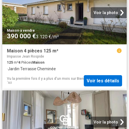
Voir la photo
Maison
·
à vendre
390 000 €
3 120 €/m²
Maison 4 pièces 125 m²
Impasse Jean Rospide
125
m²
4
Pièces
Maison
·
Jardin
·
Terrasse
·
Cheminée
Vu la première fois il y a plus d'un mois
sur
Bien
Voir les détails
´ici
Voir la photo