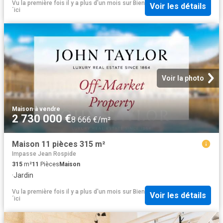
Vu la première fois il y a plus d'un mois
sur
Bien
Voir les détails
´ici
Voir la photo
Maison
·
à vendre
2 730 000 €
8 666 €/m²
Maison 11 pièces 315 m²
Impasse Jean Rospide
315
m²
11
Pièces
Maison
·
Jardin
Vu la première fois il y a plus d'un mois
sur
Bien
Voir les détails
´ici