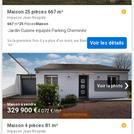
Maison 25 pièces 667 m²
Impasse Jean Rospide
667
m²
25
Pièces
Maison
·
Jardin
·
Cuisine équipée
·
Parking
·
Cheminée
Vu la première fois il y a plus d'un mois
sur
Bien
Voir les détails
´ici
Voir la photo
Maison
·
à vendre
329 900 €
4 072 €/m²
Maison 4 pièces 81 m²
Impasse Jean Rospide