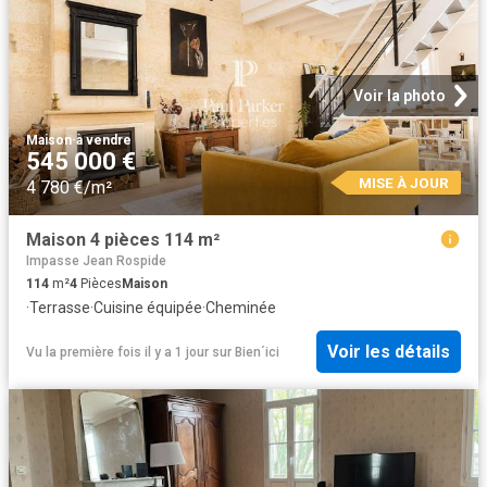
Voir la photo
Maison
·
à vendre
545 000 €
MISE À JOUR
4 780 €/m²
Maison 4 pièces 114 m²
Impasse Jean Rospide
114
m²
4
Pièces
Maison
·
Terrasse
·
Cuisine équipée
·
Cheminée
Voir les détails
Vu la première fois il y a 1 jour
sur
Bien´ici