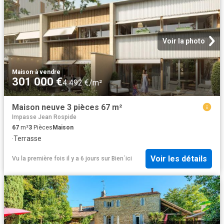
Voir la photo
Maison
·
à vendre
301 000 €
4 492 €/m²
Maison neuve 3 pièces 67 m²
Impasse Jean Rospide
67
m²
3
Pièces
Maison
·
Terrasse
Voir les détails
Vu la première fois il y a 6 jours
sur
Bien´ici