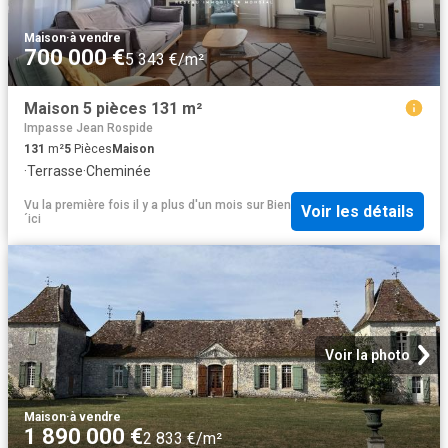
Maison
·
à vendre
700 000 €
5 343 €/m²
Maison 5 pièces 131 m²
Impasse Jean Rospide
131
m²
5
Pièces
Maison
·
Terrasse
·
Cheminée
Vu la première fois il y a plus d'un mois
sur
Bien
Voir les détails
´ici
Voir la photo
Maison
·
à vendre
1 890 000 €
2 833 €/m²