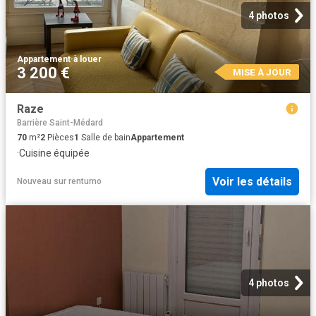
4 photos
Appartement
·
à louer
3 200 €
MISE À JOUR
Raze
Barrière Saint-Médard
70
m²
2
Pièces
1
Salle de bain
Appartement
·
Cuisine équipée
Voir les détails
Nouveau
sur
rentumo
4 photos