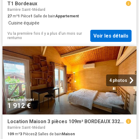
T1 Bordeaux
Barrière Saint-Médard
27
m²
1
Pièce
1
Salle de bain
Appartement
·
Cuisine équipée
Vu la première fois il y a plus d'un mois
sur
Voir les détails
rentumo
4 photos
Maison
·
à louer
1 912 €
Location Maison 3 pièces 109m² BORDEAUX 33200
Barrière Saint-Médard
109
m²
3
Pièces
2
Salles de bain
Maison