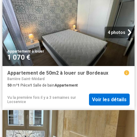
4 photos
Appartement
·
à louer
1 070 €
Appartement de 50m2 à louer sur Bordeaux
Barrière Saint-Médard
50
m²
1
Pièce
1
Salle de bain
Appartement
Vu la première fois il y a 3 semaines
sur
Voir les détails
Locservice