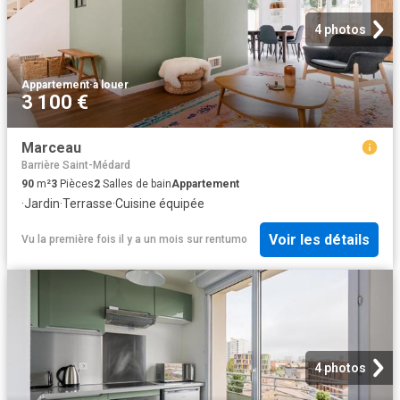
4 photos
Appartement
·
à louer
3 100 €
Marceau
Barrière Saint-Médard
90
m²
3
Pièces
2
Salles de bain
Appartement
·
Jardin
·
Terrasse
·
Cuisine équipée
Voir les détails
Vu la première fois il y a un mois
sur
rentumo
4 photos