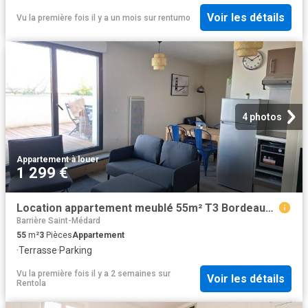
Voir les détails
Vu la première fois il y a un mois
sur
rentumo
4 photos
Appartement
·
à louer
1 299 €
Location appartement meublé 55m² T3 Bordeaux Chartrons Gd Parc
Barrière Saint-Médard
55
m²
3
Pièces
Appartement
·
Terrasse
·
Parking
Vu la première fois il y a 2 semaines
sur
Voir les détails
Rentola