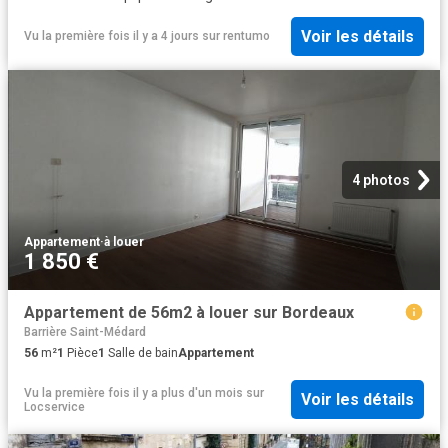
Voir les détails
Vu la première fois il y a 4 jours
sur
rentumo
4 photos
Appartement
·
à louer
1 850 €
Appartement de 56m2 à louer sur Bordeaux
Barrière Saint-Médard
56
m²
1
Pièce
1
Salle de bain
Appartement
Vu la première fois il y a plus d'un mois
sur
Voir les détails
Locservice