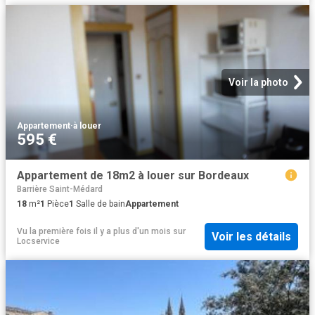
Voir la photo
Appartement
·
à louer
595 €
Appartement de 18m2 à louer sur Bordeaux
Barrière Saint-Médard
18
m²
1
Pièce
1
Salle de bain
Appartement
Vu la première fois il y a plus d'un mois
sur
Voir les détails
Locservice