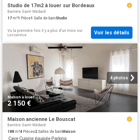
Studio de 17m2 à louer sur Bordeaux
Barrière Saint-Médard
17
m²
1
Pièce
1
Salle de bain
Studio
Vu la première fois il y a plus d'un mois
sur
Voir les détails
Locservice
4 photos
Maison
·
à louer
2 150 €
Maison ancienne Le Bouscat
Barrière Saint-Médard
188
m²
4
Pièces
2
Salles de bain
Maison
·
Cave
·
Cuisine équipée
·
Parking