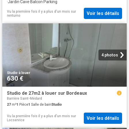
·
Jardin
·
Cave
·
Balcon
·
Parking
Vu la première fois il y a plus d'un mois
sur
Voir les détails
rentumo
4 photos
Studio
·
à louer
630 €
Studio de 27m2 à louer sur Bordeaux
Barrière Saint-Médard
27
m²
1
Pièce
1
Salle de bain
Studio
Vu la première fois il y a plus d'un mois
sur
Voir les détails
Locservice