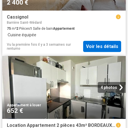
2 400 €
Cassignol
Barrière Saint-Médard
75
m²
2
Pièces
1
Salle de bain
Appartement
·
Cuisine équipée
Vu la première fois il y a 3 semaines
sur
Voir les détails
rentumo
4 photos
Appartement
·
à louer
652 €
Location Appartement 2 pièces 43m² BORDEAUX 33200