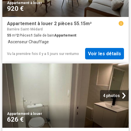
Appartement
·
à louer
920 €
Appartement à louer 2 pièces 55.15m²
Barrière Saint-Médard
55
m²
2
Pièces
1
Salle de bain
Appartement
·
Ascenseur
·
Chauffage
Voir les détails
Vu la première fois il y a 5 jours
sur
rentumo
4 photos
Appartement
·
à louer
626 €