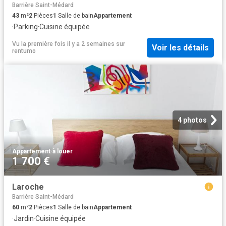
Barrière Saint-Médard
43
m²
2
Pièces
1
Salle de bain
Appartement
·
Parking
·
Cuisine équipée
Vu la première fois il y a 2 semaines
sur
Voir les détails
rentumo
4 photos
Appartement
·
à louer
1 700 €
Laroche
Barrière Saint-Médard
60
m²
2
Pièces
1
Salle de bain
Appartement
·
Jardin
·
Cuisine équipée