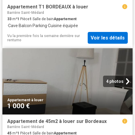
Appartement T1 BORDEAUX à louer
Barrière Saint-Médard
33
m²
1
Pièce
1
Salle de bain
Appartement
·
Cave
·
Balcon
·
Parking
·
Cuisine équipée
Vu la première fois la semaine dernière
sur
Voir les détails
rentumo
4 photos
Appartement
·
à louer
1 000 €
Appartement de 45m2 à louer sur Bordeaux
Barrière Saint-Médard
45
m²
1
Pièce
1
Salle de bain
Appartement