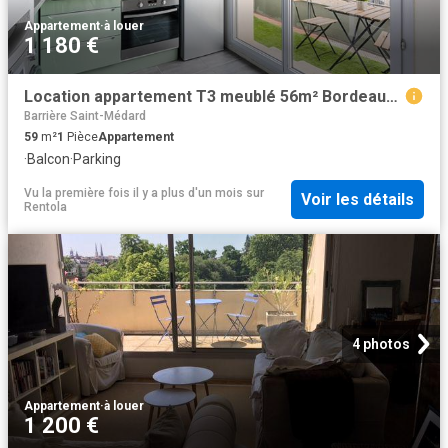
Appartement
·
à louer
1 180 €
Location appartement T3 meublé 56m² Bordeaux / Chartrons Grand Parc
Barrière Saint-Médard
59
m²
1
Pièce
Appartement
·
Balcon
·
Parking
Vu la première fois il y a plus d'un mois
sur
Voir les détails
Rentola
4 photos
Appartement
·
à louer
1 200 €