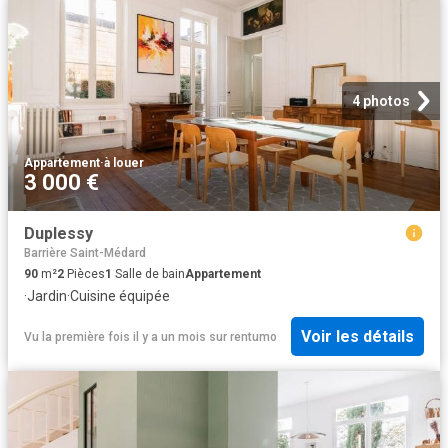
4 photos
Appartement
·
à louer
3 000 €
Duplessy
Barrière Saint-Médard
90
m²
2
Pièces
1
Salle de bain
Appartement
·
Jardin
·
Cuisine équipée
Voir les détails
Vu la première fois il y a un mois
sur
rentumo