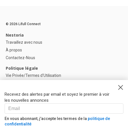
© 2026 Lifull Connect
Nestoria
Travaillez avec nous
À propos
Contactez-Nous
Politique légale
Vie Privée/Termes d'Utilisation
Politique de confidentialité
Politique de Cookies
Recevez des alertes par email et soyez le premier à voir
Paramètres des cookies
les nouvelles annonces
Aide
FAQ
En vous abonnant, j'accepte les termes de la
politique de
confidentialité
Nos Partenaires