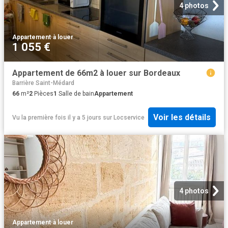
4 photos
Appartement
·
à louer
1 055 €
Appartement de 66m2 à louer sur Bordeaux
Barrière Saint-Médard
66
m²
2
Pièces
1
Salle de bain
Appartement
Voir les détails
Vu la première fois il y a 5 jours
sur
Locservice
4 photos
Appartement
·
à louer