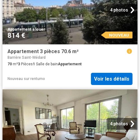
4 photos
Appartement
·
à louer
814 €
NOUVEAU
Appartement 3 pièces 70.6 m²
Barrière Saint-Médard
70
m²
3
Pièces
1
Salle de bain
Appartement
Voir les détails
Nouveau
sur
rentumo
4 photos