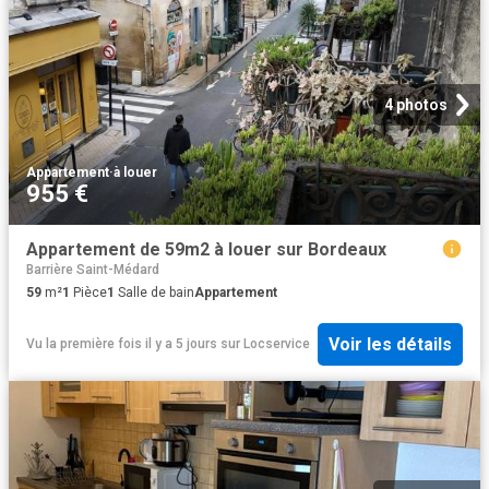
4 photos
Appartement
·
à louer
955 €
Appartement de 59m2 à louer sur Bordeaux
Barrière Saint-Médard
59
m²
1
Pièce
1
Salle de bain
Appartement
Voir les détails
Vu la première fois il y a 5 jours
sur
Locservice