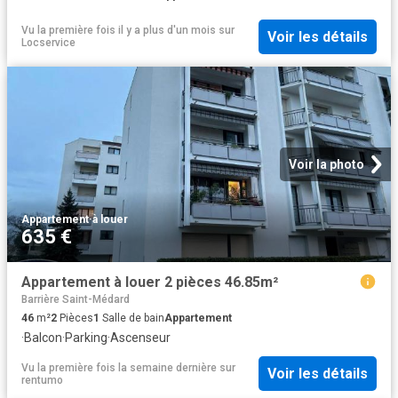
Vu la première fois il y a plus d'un mois
sur
Voir les détails
Locservice
Voir la photo
Appartement
·
à louer
635 €
Appartement à louer 2 pièces 46.85m²
Barrière Saint-Médard
46
m²
2
Pièces
1
Salle de bain
Appartement
·
Balcon
·
Parking
·
Ascenseur
Vu la première fois la semaine dernière
sur
Voir les détails
rentumo