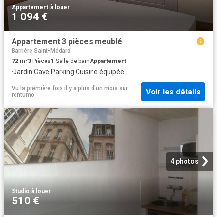
Appartement
·
à louer
1 094 €
Appartement 3 pièces meublé
Barrière Saint-Médard
72
m²
3
Pièces
1
Salle de bain
Appartement
·
Jardin
·
Cave
·
Parking
·
Cuisine équipée
Vu la première fois il y a plus d'un mois
sur
Voir les détails
rentumo
4 photos
Studio
·
à louer
510 €