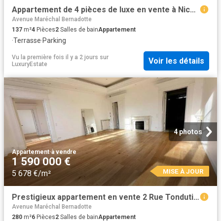
Appartement de 4 pièces de luxe en vente à Nice, France
Avenue Maréchal Bernadotte
137
m²
4
Pièces
2
Salles de bain
Appartement
·
Terrasse
·
Parking
Vu la première fois il y a 2 jours
sur
Voir les détails
LuxuryEstate
4 photos
Appartement
·
à vendre
1 590 000 €
MISE À JOUR
5 678 €/m²
Prestigieux appartement en vente 2 Rue Tonduti de l'Escarène, Nice, Alpes Maritimes, Provence Alpes Côte d'Azur
Avenue Maréchal Bernadotte
280
m²
6
Pièces
2
Salles de bain
Appartement