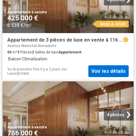
Appartement
·
à vendre
425 000 €
MISE À JOUR
6 538 €/m²
Appartement de 3 pièces de luxe en vente à 116 avenue de la californie, Nice, Provence Alpes Côte d'Azur
Avenue Maréchal Bernadotte
65
m²
3
Pièces
2
Salles de bain
Appartement
·
Balcon
·
Climatisation
Vu la première fois il y a 2 jours
sur
Voir les détails
LuxuryEstate
4 photos
Appartement
·
à vendre
786 000 €