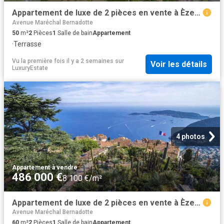
Appartement de luxe de 2 pièces en vente à Èze, France
Avenue Maréchal Bernadotte
50
m²
2
Pièces
1
Salle de bain
Appartement
·
Terrasse
Vu la première fois il y a 2 semaines
sur
Voir les détails
LuxuryEstate
4 photos
Appartement
·
à vendre
486 000 €
8 100 €/m²
Appartement de luxe de 2 pièces en vente à Èze, Provence Alpes Côte d'Azur
Avenue Maréchal Bernadotte
60
m²
2
Pièces
1
Salle de bain
Appartement