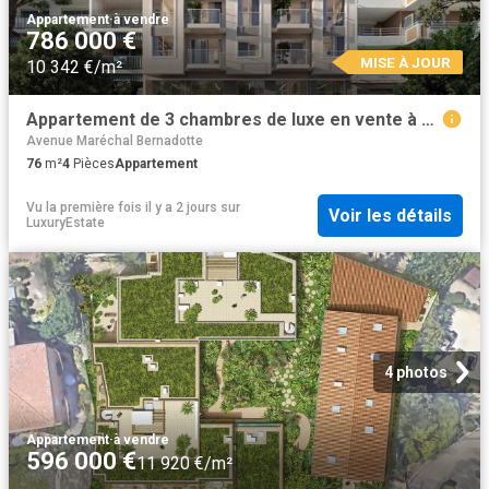
Appartement
·
à vendre
786 000 €
MISE À JOUR
10 342 €/m²
Appartement de 3 chambres de luxe en vente à 06000, Nice, Alpes Maritimes, Provence Alpes Côte d'Azur
Avenue Maréchal Bernadotte
76
m²
4
Pièces
Appartement
Vu la première fois il y a 2 jours
sur
Voir les détails
LuxuryEstate
4 photos
Appartement
·
à vendre
596 000 €
11 920 €/m²