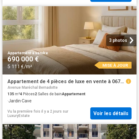
3 photos
Appartement
·
à vendre
690 000 €
MISE À JOUR
5 111 €/m²
Appartement de 4 pièces de luxe en vente à 06700, Nice, Provence Alpes Côte d'Azur
Avenue Maréchal Bernadotte
135
m²
4
Pièces
2
Salles de bain
Appartement
·
Jardin
·
Cave
Vu la première fois il y a 2 jours
sur
Voir les détails
LuxuryEstate