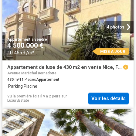
4 photos
Appartement
·
à vendre
4 500 000 €
MISE À JOUR
10 465 €/m²
Appartement de luxe de 430 m2 en vente Nice, France
Avenue Maréchal Bernadotte
430
m²
11
Pièces
Appartement
·
Parking
·
Piscine
Vu la première fois il y a 2 jours
sur
Voir les détails
LuxuryEstate