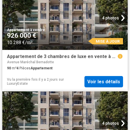
4 photos
Appartement
·
à vendre
926 000 €
MISE À JOUR
10 288 €/m²
Appartement de 3 chambres de luxe en vente à 06000, Nice, Alpes Maritimes, Provence Alpes Côte d'Azur
Avenue Maréchal Bernadotte
90
m²
4
Pièces
Appartement
Vu la première fois il y a 2 jours
sur
Voir les détails
LuxuryEstate
4 photos