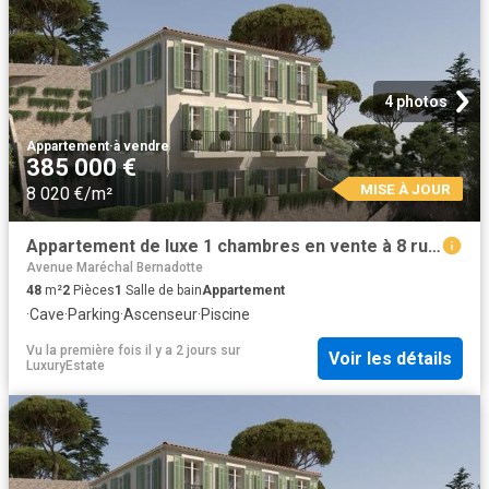
4 photos
Appartement
·
à vendre
385 000 €
MISE À JOUR
8 020 €/m²
Appartement de luxe 1 chambres en vente à 8 rue Caroubier, Nice, Alpes Maritimes, Provence Alpes Côte d'Azur
Avenue Maréchal Bernadotte
48
m²
2
Pièces
1
Salle de bain
Appartement
·
Cave
·
Parking
·
Ascenseur
·
Piscine
Vu la première fois il y a 2 jours
sur
Voir les détails
LuxuryEstate