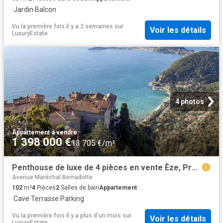
·
Jardin
·
Balcon
Vu la première fois il y a 2 semaines
sur
Voir les détails
LuxuryEstate
4 photos
Appartement
·
à vendre
1 398 000 €
13 705 €/m²
Penthouse de luxe de 4 pièces en vente Èze, Provence Alpes Côte d'Azur
Avenue Maréchal Bernadotte
102
m²
4
Pièces
2
Salles de bain
Appartement
·
Cave
·
Terrasse
·
Parking
Vu la première fois il y a plus d'un mois
sur
Voir les détails
LuxuryEstate