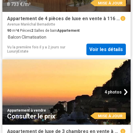
MISE À JOUR
8 733 €/m²
Appartement de 4 pièces de luxe en vente à 116 avenue de la californie, Nice, Provence Alpes Côte d'Azur
Avenue Maréchal Bernadotte
90
m²
4
Pièces
2
Salles de bain
Appartement
·
Balcon
·
Climatisation
Vu la première fois il y a 2 jours
sur
Voir les détails
LuxuryEstate
4 photos
Appartement
·
à vendre
Consulter le prix
MISE À JOUR
Appartement de luxe de 3 chambres en vente à Place Île de Beauté, 1, Nice, Provence Alpes Côte d'Azur