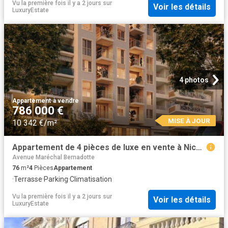
Vu la première fois il y a 2 jours
sur
Voir les détails
LuxuryEstate
4 photos
Appartement
·
à vendre
786 000 €
MISE À JOUR
10 342 €/m²
Appartement de 4 pièces de luxe en vente à Nice Californie, Nice, Alpes Maritimes, Provence Alpes Côte d'Azur
Avenue Maréchal Bernadotte
76
m²
4
Pièces
Appartement
·
Terrasse
·
Parking
·
Climatisation
Vu la première fois il y a 2 jours
sur
Voir les détails
LuxuryEstate