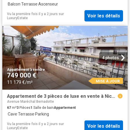
·
Balcon
·
Terrasse
·
Ascenseur
Vu la première fois il y a 2 jours
sur
Voir les détails
LuxuryEstate
4 photos
Appartement
·
à vendre
749 000 €
MISE À JOUR
11 179 €/m²
Appartement de 3 pièces de luxe en vente à Nice, France
Avenue Maréchal Bernadotte
67
m²
3
Pièces
1
Salle de bain
Appartement
·
Cave
·
Terrasse
·
Parking
Vu la première fois il y a 2 jours
sur
Voir les détails
LuxuryEstate