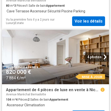
Avenue Maréchal Bernadotte
80
m²
3
Pièces
1
Salle de bain
Appartement
·
Cave
·
Terrasse
·
Ascenseur
·
Sécurité
·
Piscine
·
Parking
Vu la première fois il y a 2 jours
sur
Voir les détails
LuxuryEstate
4 photos
Appartement
·
à vendre
820 000 €
MISE À JOUR
7 884 €/m²
Appartement de 4 pièces de luxe en vente à Nice, Provence Alpes Côte d'Azur
Avenue Maréchal Bernadotte
104
m²
4
Pièces
2
Salles de bain
Appartement
·
Ascenseur
·
Climatisation