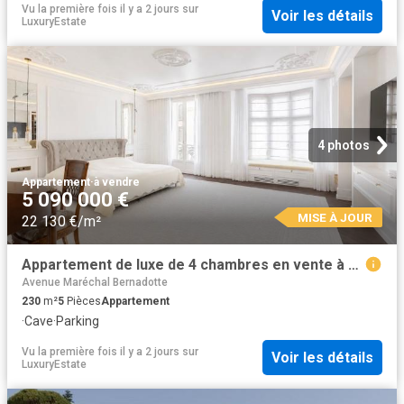
Vu la première fois il y a 2 jours
sur
Voir les détails
LuxuryEstate
4 photos
Appartement
·
à vendre
5 090 000 €
MISE À JOUR
22 130 €/m²
Appartement de luxe de 4 chambres en vente à Nice, Provence Alpes Côte d'Azur
Avenue Maréchal Bernadotte
230
m²
5
Pièces
Appartement
·
Cave
·
Parking
Vu la première fois il y a 2 jours
sur
Voir les détails
LuxuryEstate