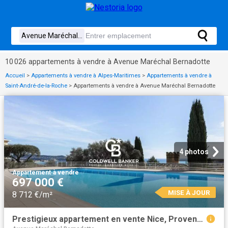
10 026 appartements à vendre à Avenue Maréchal Bernadotte
Accueil
>
Appartements à vendre à Alpes-Maritimes
>
Appartements à vendre à
Saint-André-de-la-Roche
>
Appartements à vendre à Avenue Maréchal Bernadotte
4 photos
Appartement
·
à vendre
697 000 €
MISE À JOUR
8 712 €/m²
Prestigieux appartement en vente Nice, Provence Alpes Côte d'Azur