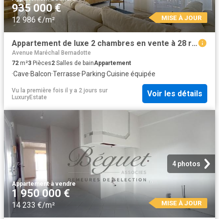
935 000 €
MISE À JOUR
12 986 €/m²
Appartement de luxe 2 chambres en vente à 28 rue edouard scoffier, Nice, Provence Alpes Côte d'Azur
Avenue Maréchal Bernadotte
72
m²
3
Pièces
2
Salles de bain
Appartement
·
Cave
·
Balcon
·
Terrasse
·
Parking
·
Cuisine équipée
Vu la première fois il y a 2 jours
sur
Voir les détails
LuxuryEstate
4 photos
Appartement
·
à vendre
1 950 000 €
MISE À JOUR
14 233 €/m²