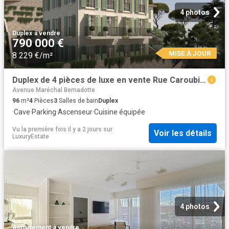
4 photos
Duplex
·
à vendre
790 000 €
MISE À JOUR
8 229 €/m²
Duplex de 4 pièces de luxe en vente Rue Caroubier, Nice, Alpes Maritimes, Provence Alpes Côte d'Azur
Avenue Maréchal Bernadotte
96
m²
4
Pièces
3
Salles de bain
Duplex
·
Cave
·
Parking
·
Ascenseur
·
Cuisine équipée
Vu la première fois il y a 2 jours
sur
Voir les détails
LuxuryEstate
4 photos
Appartement
·
à vendre