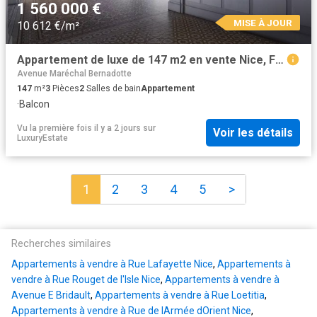
1 560 000 €
MISE À JOUR
10 612 €/m²
Appartement de luxe de 147 m2 en vente Nice, France
Avenue Maréchal Bernadotte
147
m²
3
Pièces
2
Salles de bain
Appartement
·
Balcon
Vu la première fois il y a 2 jours
sur
Voir les détails
LuxuryEstate
1
2
3
4
5
>
Recherches similaires
Appartements à vendre à Rue Lafayette Nice
,
Appartements à
vendre à Rue Rouget de l'Isle Nice
,
Appartements à vendre à
Avenue E Bridault
,
Appartements à vendre à Rue Loetitia
,
Appartements à vendre à Rue de lArmée dOrient Nice
,