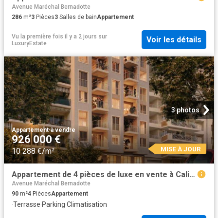
Avenue Maréchal Bernadotte
286
m²
3
Pièces
3
Salles de bain
Appartement
Vu la première fois il y a 2 jours
sur
Voir les détails
LuxuryEstate
3 photos
Appartement
·
à vendre
926 000 €
MISE À JOUR
10 288 €/m²
Appartement de 4 pièces de luxe en vente à Californie, Nice, Alpes Maritimes, Provence Alpes Côte d'Azur
Avenue Maréchal Bernadotte
90
m²
4
Pièces
Appartement
·
Terrasse
·
Parking
·
Climatisation