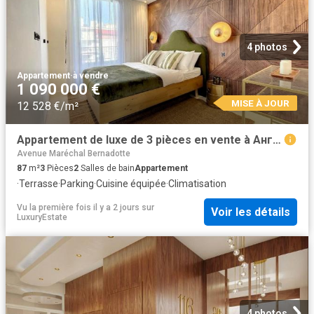
4 photos
Appartement
·
à vendre
1 090 000 €
MISE À JOUR
12 528 €/m²
Appartement de luxe de 3 pièces en vente à Английская набережная, Nice, Alpes Maritimes, Provence Alpes Côte d'Azur
Avenue Maréchal Bernadotte
87
m²
3
Pièces
2
Salles de bain
Appartement
·
Terrasse
·
Parking
·
Cuisine équipée
·
Climatisation
Vu la première fois il y a 2 jours
sur
Voir les détails
LuxuryEstate
4 photos