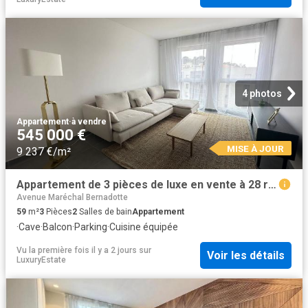
4 photos
Appartement
·
à vendre
545 000 €
MISE À JOUR
9 237 €/m²
Appartement de 3 pièces de luxe en vente à 28 rue Edouard Scoffier, Nice, Alpes Maritimes, Provence Alpes Côte d'Azur
Avenue Maréchal Bernadotte
59
m²
3
Pièces
2
Salles de bain
Appartement
·
Cave
·
Balcon
·
Parking
·
Cuisine équipée
Vu la première fois il y a 2 jours
sur
Voir les détails
LuxuryEstate