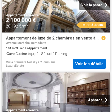
Voir la photo
Appartement
·
à vendre
2 100 000 €
MISE À JOUR
20 192 €/m²
Appartement de luxe de 2 chambres en vente à Nice, France
Avenue Maréchal Bernadotte
104
m²
3
Pièces
Appartement
·
Cave
·
Cuisine équipée
·
Sécurité
·
Parking
Vu la première fois il y a 2 jours
sur
Voir les détails
LuxuryEstate
4 photos
Appartement
·
à vendre