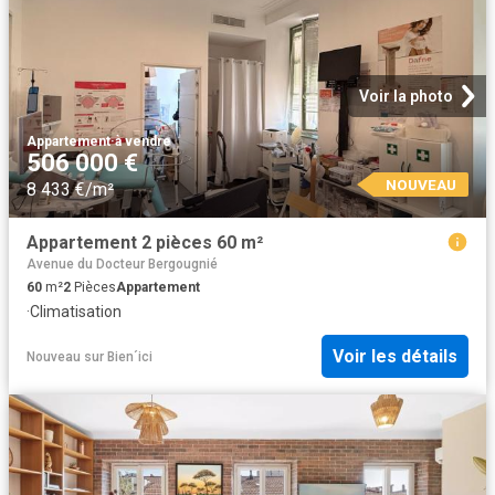
Voir la photo
Appartement
·
à vendre
506 000 €
NOUVEAU
8 433 €/m²
Appartement 2 pièces 60 m²
Avenue du Docteur Bergougnié
60
m²
2
Pièces
Appartement
·
Climatisation
Voir les détails
Nouveau
sur
Bien´ici