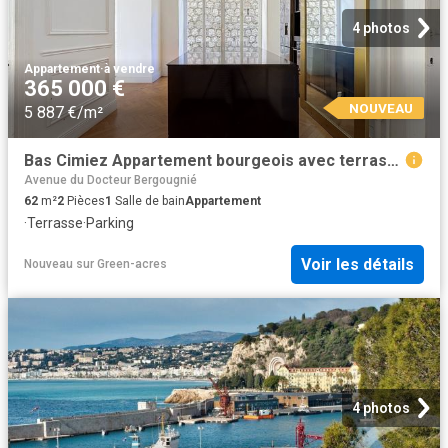
4 photos
Appartement
·
à vendre
365 000 €
NOUVEAU
5 887 €/m²
Bas Cimiez Appartement bourgeois avec terrasse et parking 62m² Nice
Avenue du Docteur Bergougnié
62
m²
2
Pièces
1
Salle de bain
Appartement
·
Terrasse
·
Parking
Voir les détails
Nouveau
sur
Green-acres
4 photos