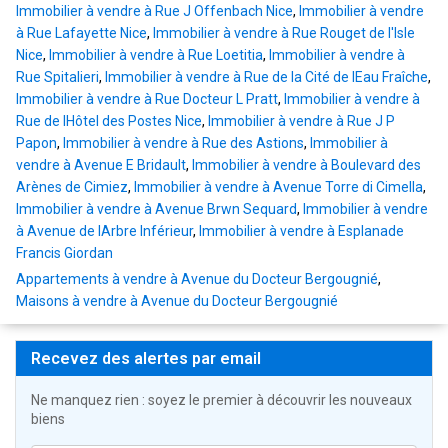
Immobilier à vendre à Rue J Offenbach Nice
,
Immobilier à vendre
à Rue Lafayette Nice
,
Immobilier à vendre à Rue Rouget de l'Isle
Nice
,
Immobilier à vendre à Rue Loetitia
,
Immobilier à vendre à
Rue Spitalieri
,
Immobilier à vendre à Rue de la Cité de lEau Fraîche
,
Immobilier à vendre à Rue Docteur L Pratt
,
Immobilier à vendre à
Rue de lHôtel des Postes Nice
,
Immobilier à vendre à Rue J P
Papon
,
Immobilier à vendre à Rue des Astions
,
Immobilier à
vendre à Avenue E Bridault
,
Immobilier à vendre à Boulevard des
Arènes de Cimiez
,
Immobilier à vendre à Avenue Torre di Cimella
,
Immobilier à vendre à Avenue Brwn Sequard
,
Immobilier à vendre
à Avenue de lArbre Inférieur
,
Immobilier à vendre à Esplanade
Francis Giordan
Appartements à vendre à Avenue du Docteur Bergougnié
,
Maisons à vendre à Avenue du Docteur Bergougnié
Recevez des alertes par email
Ne manquez rien : soyez le premier à découvrir les nouveaux
biens