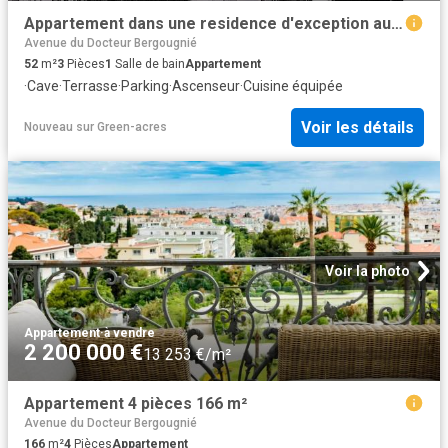
Appartement dans une residence d'exception au coeur de Nice 52m² Nice
Avenue du Docteur Bergougnié
52
m²
3
Pièces
1
Salle de bain
Appartement
·
Cave
·
Terrasse
·
Parking
·
Ascenseur
·
Cuisine équipée
Voir les détails
Nouveau
sur
Green-acres
Voir la photo
Appartement
·
à vendre
2 200 000 €
13 253 €/m²
Appartement 4 pièces 166 m²
Avenue du Docteur Bergougnié
166
m²
4
Pièces
Appartement