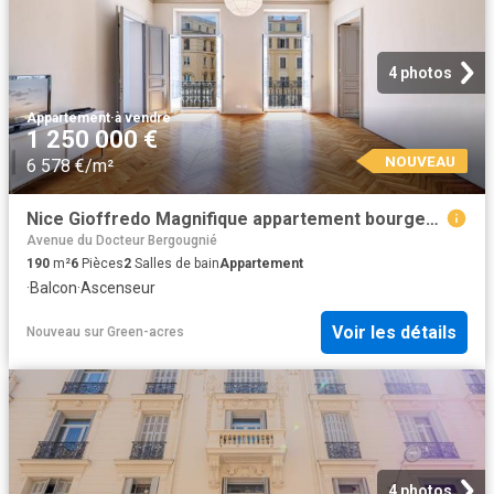
4 photos
Appartement
·
à vendre
1 250 000 €
NOUVEAU
6 578 €/m²
Nice Gioffredo Magnifique appartement bourgeois de 6 pièce. 190m² Nice
Avenue du Docteur Bergougnié
190
m²
6
Pièces
2
Salles de bain
Appartement
·
Balcon
·
Ascenseur
Voir les détails
Nouveau
sur
Green-acres
4 photos