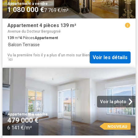
Appartement
·
à vendre
1 080 000 €
7 769 €/m²
Appartement 4 pièces 139 m²
Avenue du Docteur Bergougnié
139
m²
4
Pièces
Appartement
·
Balcon
·
Terrasse
Vu la première fois il y a plus d'un mois
sur
Bien
Voir les détails
´ici
Voir la photo
Appartement
·
à vendre
479 000 €
NOUVEAU
6 141 €/m²