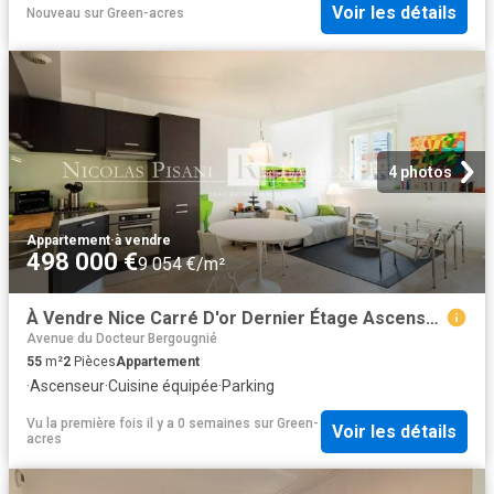
Voir les détails
Nouveau
sur
Green-acres
4 photos
Appartement
·
à vendre
498 000 €
9 054 €/m²
À Vendre Nice Carré D'or Dernier Étage Ascenseur Gar. 55m² Nice
Avenue du Docteur Bergougnié
55
m²
2
Pièces
Appartement
·
Ascenseur
·
Cuisine équipée
·
Parking
Vu la première fois il y a 0 semaines
sur
Green-
Voir les détails
acres