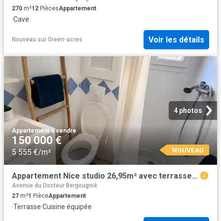
270
m²
12
Pièces
Appartement
·
Cave
Voir les détails
Nouveau
sur
Green-acres
4 photos
Appartement
·
à vendre
150 000 €
NOUVEAU
5 555 €/m²
Appartement Nice studio 26,95m² avec terrasse 27m² Nice
Avenue du Docteur Bergougnié
27
m²
1
Pièce
Appartement
·
Terrasse
·
Cuisine équipée