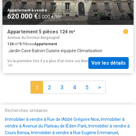
Appartement
·
à vendre
620 000 €
5 000 €/m²
Appartement 5 pièces 124 m²
Avenue du Docteur Bergougnié
124
m²
5
Pièces
Appartement
·
Jardin
·
Cave
·
Balcon
·
Cuisine équipée
·
Climatisation
Vu la première fois il y a plus d'un mois
sur
Bien
Voir les détails
´ici
1
2
3
4
5
>
Recherches similaires
Immobilier à vendre à Rue de lAbbé Grégoire Nice
,
Immobilier à
vendre à Avenue du Plateau de lÉden-Park
,
Immobilier à vendre à
Cours Bensa
,
Immobilier à vendre à Rue Eugène Emmanuel
,