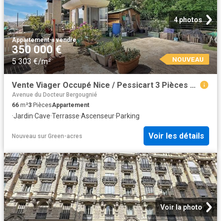
4 photos
Appartement
·
à vendre
350 000 €
NOUVEAU
5 303 €/m²
Vente Viager Occupé Nice / Pessicart 3 Pièces Terrasses. 66m² Nice
Avenue du Docteur Bergougnié
66
m²
3
Pièces
Appartement
·
Jardin
·
Cave
·
Terrasse
·
Ascenseur
·
Parking
Voir les détails
Nouveau
sur
Green-acres
Voir la photo