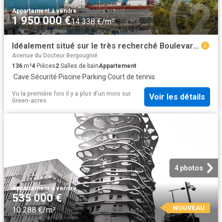
Appartement
·
à vendre
1 950 000 €
14 338 €/m²
Idéalement situé sur le très recherché Boulevard Franck Pila. 136m² Nice
Avenue du Docteur Bergougnié
136
m²
4
Pièces
2
Salles de bain
Appartement
·
Cave
·
Sécurité
·
Piscine
·
Parking
·
Court de tennis
Vu la première fois il y a plus d'un mois
sur
Voir les détails
Green-acres
4 photos
Appartement
·
à vendre
535 000 €
NOUVEAU
10 288 €/m²