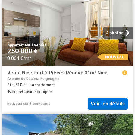
4 photos
Appartement
·
à vendre
250 000 €
NOUVEAU
8 064 €/m²
Vente Nice Port 2 Pièces Rénové 31m² Nice
Avenue du Docteur Bergougnié
31
m²
2
Pièces
Appartement
·
Balcon
·
Cuisine équipée
Voir les détails
Nouveau
sur
Green-acres