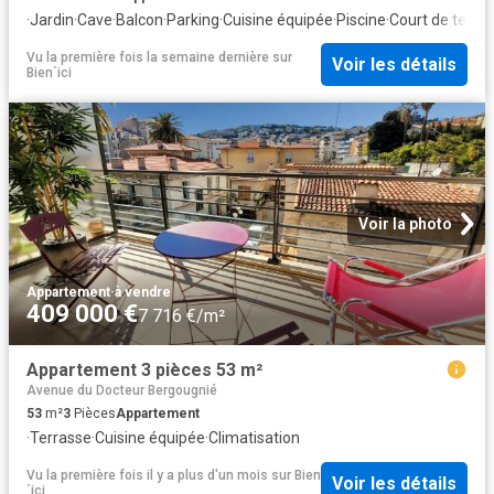
·
Jardin
·
Cave
·
Balcon
·
Parking
·
Cuisine équipée
·
Piscine
·
Court de tenni
Vu la première fois la semaine dernière
sur
Voir les détails
Bien´ici
Voir la photo
Appartement
·
à vendre
409 000 €
7 716 €/m²
Appartement 3 pièces 53 m²
Avenue du Docteur Bergougnié
53
m²
3
Pièces
Appartement
·
Terrasse
·
Cuisine équipée
·
Climatisation
Vu la première fois il y a plus d'un mois
sur
Bien
Voir les détails
´ici