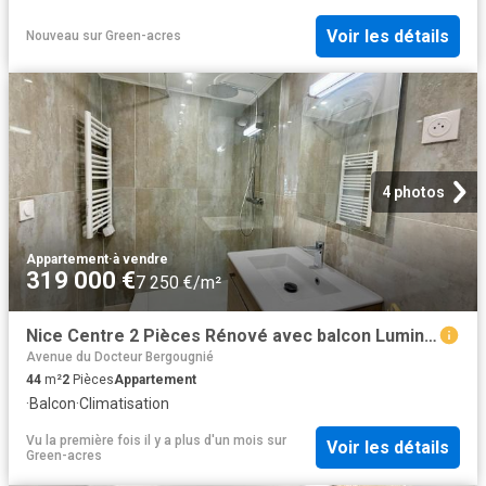
Voir les détails
Nouveau
sur
Green-acres
4 photos
Appartement
·
à vendre
319 000 €
7 250 €/m²
Nice Centre 2 Pièces Rénové avec balcon Lumineux Étage Élevé. 44m² Nice
Avenue du Docteur Bergougnié
44
m²
2
Pièces
Appartement
·
Balcon
·
Climatisation
Vu la première fois il y a plus d'un mois
sur
Voir les détails
Green-acres