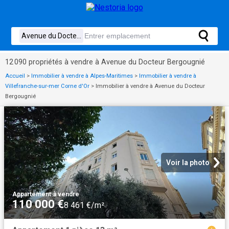
12 090 propriétés à vendre à Avenue du Docteur Bergougnié
Accueil
>
Immobilier à vendre à Alpes-Maritimes
>
Immobilier à vendre à
Villefranche-sur-mer Corne d'Or
>
Immobilier à vendre à Avenue du Docteur
Bergougnié
Voir la photo
Appartement
·
à vendre
110 000 €
8 461 €/m²