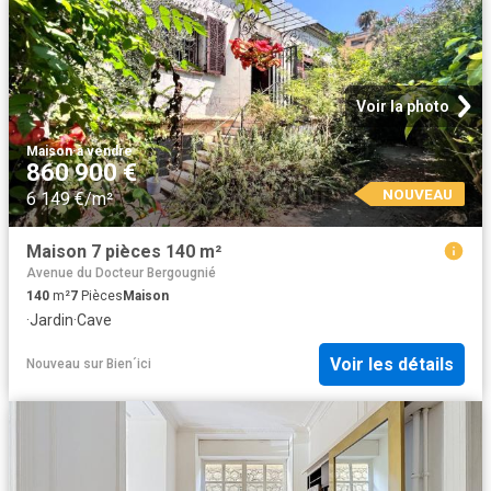
Voir la photo
Maison
·
à vendre
860 900 €
NOUVEAU
6 149 €/m²
Maison 7 pièces 140 m²
Avenue du Docteur Bergougnié
140
m²
7
Pièces
Maison
·
Jardin
·
Cave
Voir les détails
Nouveau
sur
Bien´ici