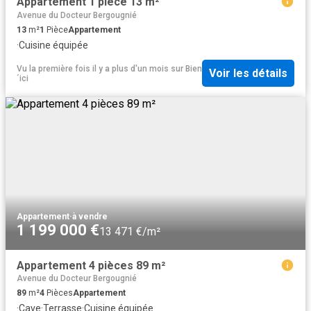
Appartement 1 pièce 13 m²
Avenue du Docteur Bergougnié
13
m²
1
Pièce
Appartement
·
Cuisine équipée
Vu la première fois il y a plus d'un mois
sur
Bien
Voir les détails
´ici
Appartement
·
à vendre
1 199 000 €
13 471 €/m²
Appartement 4 pièces 89 m²
Avenue du Docteur Bergougnié
89
m²
4
Pièces
Appartement
·
Cave
·
Terrasse
·
Cuisine équipée