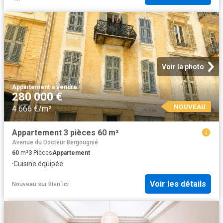
Voir la photo
Appartement
·
à vendre
280 000 €
NOUVEAU
4 666 €/m²
Appartement 3 pièces 60 m²
Avenue du Docteur Bergougnié
60
m²
3
Pièces
Appartement
·
Cuisine équipée
Voir les détails
Nouveau
sur
Bien´ici