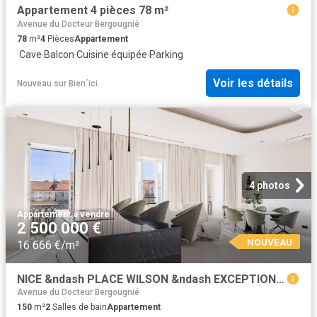
Appartement 4 pièces 78 m²
Avenue du Docteur Bergougnié
78
m²
4
Pièces
Appartement
·
Cave
·
Balcon
·
Cuisine équipée
·
Parking
Voir les détails
Nouveau
sur
Bien´ici
4 photos
Appartement
·
à vendre
2 500 000 €
NOUVEAU
16 666 €/m²
NICE &ndash PLACE WILSON &ndash EXCEPTIONAL APARTMENT 150m² Nice
Avenue du Docteur Bergougnié
150
m²
2
Salles de bain
Appartement