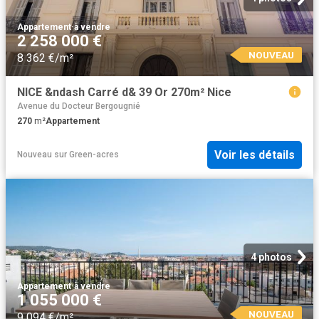
Appartement
·
à vendre
2 258 000 €
NOUVEAU
8 362 €/m²
NICE &ndash Carré d& 39 Or 270m² Nice
Avenue du Docteur Bergougnié
270
m²
Appartement
Voir les détails
Nouveau
sur
Green-acres
4 photos
Appartement
·
à vendre
1 055 000 €
NOUVEAU
9 094 €/m²