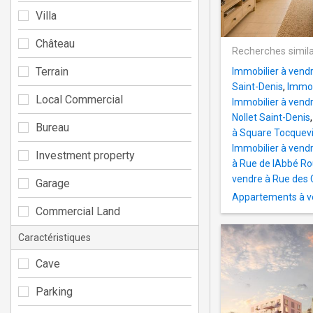
Villa
Château
Recherches simila
Terrain
Immobilier à vend
Saint-Denis
,
Immob
Local Commercial
Immobilier à vend
Nollet Saint-Denis
Bureau
à Square Tocquevi
Immobilier à vendr
Investment property
à Rue de lAbbé Ro
vendre à Rue des C
Garage
Appartements à v
Commercial Land
Caractéristiques
Cave
Parking