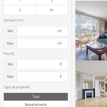
1
2
3
4+
Surface (m²)
Min
Max
Prix (€)
Min
Max
Type de propriété
Tout
Appartements