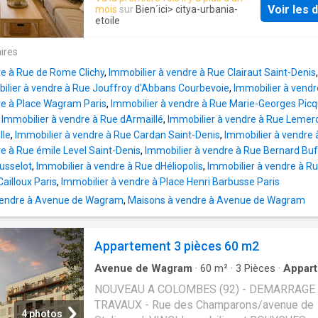
(lignes 14 et 13) et Garibaldi (ligne 13) à prox
sécurisée L'appartement se compose d'une 
Voir les d
mois
sur
Bien´ici
> citya-urbania-
Vous trouverez un cinéma de même qu'un ba
desservant une pièce principale avec une cui
etoile
natation, un théâtre, un tennis et un conservat
une salle d'eau avec wc ainsi que de nombre
loin du bien. Des restaurants, des boulangeri
ires
rangements La hauteur sous plafond est de 
commerces, des supermarchés, bureaux de 
offrant un gain de place supplémentaire
re à Rue de Rome Clichy
,
Immobilier à vendre à Rue Clairaut Saint-Denis
sont éga
L'appartement est vendu occupé avec un bail
ilier à vendre à Rue Jouffroy d'Abbans Courbevoie
,
Immobilier à vendr
cours au prix de 605 € + 100 c jusqu'au 28/
re à Place Wagram Paris
,
Immobilier à vendre à Rue Marie-Georges Picq
Le bien est situé à Gennevilliers À proximité
,
Immobilier à vendre à Rue dArmaillé
,
Immobilier à vendre à Rue Lemerc
immédiate, vous trouverez plusieurs commo
lle
,
Immobilier à vendre à Rue Cardan Saint-Denis
,
Immobilier à vendre 
telles que des supermarchés, des écoles, d
e à Rue émile Level Saint-Denis
,
Immobilier à vendre à Rue Bernard Buf
pharmacies, des boulangeries et même des 
usselot
,
Immobilier à vendre à Rue dHéliopolis
,
Immobilier à vendre à Ru
de recharge pour véhicules électriques. De p
ailloux Paris
,
Immobilier à vendre à Place Henri Barbusse Paris
universités renommées se trouvent à quelqu
endre à Avenue de Wagram
,
Maisons à vendre à Avenue de Wagram
kilomètres seulement, offrant ainsi un cadre 
idéal pour les étudiants ou les jeunes actifs
Appartement 3 pièces 60 m2
Avenue de Wagram
·
60
m²
·
3
Pièces
·
Appar
Balcon
·
Terrasse
NOUVEAU A COLOMBES (92) - DEMARRAGE
TRAVAUX - Rue des Champarons/avenue de
4 photos