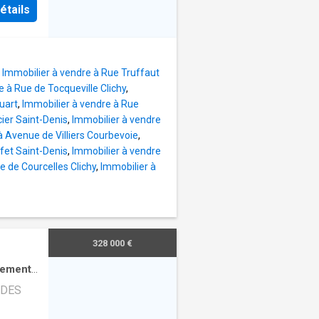
imité.
entrée
étails
ssin de
sine,
oire non
ux
es, des
2.96m2,
poste
,
Immobilier à vendre à Rue Truffaut
 en
e à Rue de Tocqueville Clichy
,
05/2028
uart
,
Immobilier à vendre à Rue
ier Saint-Denis
,
Immobilier à vendre
dités
à Avenue de Villiers Courbevoie
,
es
fet Saint-Denis
,
Immobilier à vendre
stations
e de Courcelles Clichy
,
Immobilier à
lus, des
es
de vie
328 000 €
tement
·
 DES