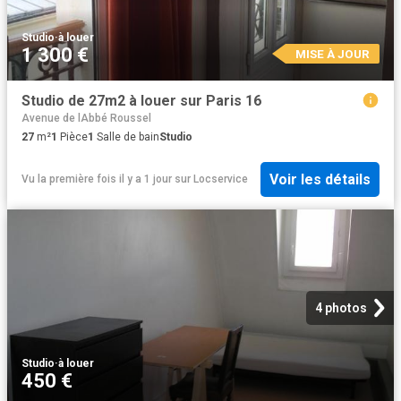
Studio
·
à louer
1 300 €
MISE À JOUR
Studio de 27m2 à louer sur Paris 16
Avenue de lAbbé Roussel
27
m²
1
Pièce
1
Salle de bain
Studio
Voir les détails
Vu la première fois il y a 1 jour
sur
Locservice
4 photos
Studio
·
à louer
450 €