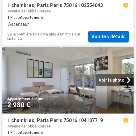
1 chambres, Paris Paris 75016 102554043
Avenue de lAbbé Roussel
1
Pièce
Appartement
·
Ascenseur
Vu la première fois il y a plus d'un mois
sur
Voir les détails
Listanza
Voir la photo
Appartement
·
à louer
2 980 €
1 chambres, Paris Paris 75016 104107719
Avenue de lAbbé Roussel
1
Pièce
Appartement