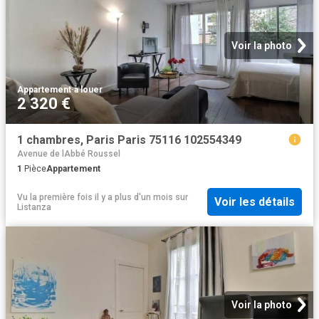
Voir la photo
Appartement
·
à louer
2 320 €
1 chambres, Paris Paris 75116 102554349
Avenue de lAbbé Roussel
1
Pièce
Appartement
Vu la première fois il y a plus d'un mois
sur
Voir les détails
Listanza
Voir la photo