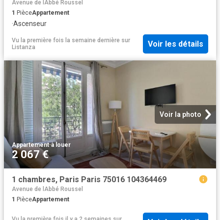
Avenue de lAbbé Roussel
1
Pièce
Appartement
·
Ascenseur
Vu la première fois la semaine dernière
sur
Voir les détails
Listanza
Voir la photo
Appartement
·
à louer
2 067 €
1 chambres, Paris Paris 75016 104364469
Avenue de lAbbé Roussel
1
Pièce
Appartement
Vu la première fois il y a 2 semaines
sur