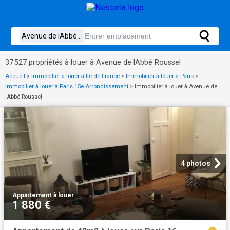
37 527 propriétés à louer à Avenue de lAbbé Roussel
Accueil
>
Immobilier à louer à Île-de-France
>
Immobilier à louer à Paris
>
Immobilier à louer à Paris 15e Arrondissement
>
Immobilier à louer à Avenue de
lAbbé Roussel
4 photos
Appartement
·
à louer
1 880 €