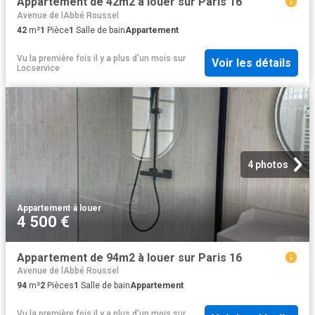
Appartement de 42m2 à louer sur Paris 16
Avenue de lAbbé Roussel
42
m²
1
Pièce
1
Salle de bain
Appartement
Vu la première fois il y a plus d'un mois
sur
Voir les détails
Locservice
4 photos
Appartement
·
à louer
4 500 €
Appartement de 94m2 à louer sur Paris 16
Avenue de lAbbé Roussel
94
m²
2
Pièces
1
Salle de bain
Appartement
Vu la première fois il y a plus d'un mois
sur