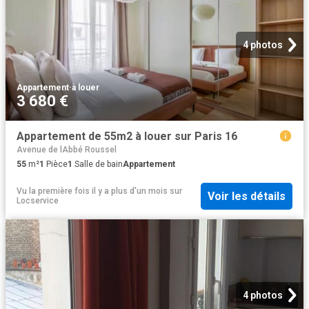
4 photos
Appartement
·
à louer
3 680 €
Appartement de 55m2 à louer sur Paris 16
Avenue de lAbbé Roussel
55
m²
1
Pièce
1
Salle de bain
Appartement
Vu la première fois il y a plus d'un mois
sur
Voir les détails
Locservice
4 photos