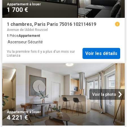
Appartement
·
à louer
1 700 €
1 chambres, Paris Paris 75016 102114619
Avenue de lAbbé Roussel
1
Pièce
Appartement
·
Ascenseur
·
Sécurité
Vu la première fois il y a plus d'un mois
sur
Voir les détails
Listanza
Voir la photo
Appartement
·
à louer
4 221 €