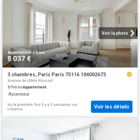
Voir la photo
Appartement
·
à louer
8 037 €
3 chambres, Paris Paris 75116 104002673
Avenue de lAbbé Roussel
3
Pièces
Appartement
·
Ascenseur
Vu la première fois il y a 3 semaines
sur
Voir les détails
Listanza