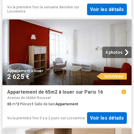
Vu la première fois la semaine dernière
sur
Voir les détails
Locservice
4 photos
Appartement
·
à louer
2 625 €
NOUVEAU
Appartement de 65m2 à louer sur Paris 16
Avenue de lAbbé Roussel
65
m²
2
Pièces
1
Salle de bain
Appartement
Voir les détails
Vu la première fois il y a 2 jours
sur
Locservice