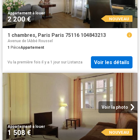
Appartement
·
à louer
2 200 €
NOUVEAU
1 chambres, Paris Paris 75116 104843213
Avenue de lAbbé Roussel
1
Pièce
Appartement
Voir les détails
Vu la première fois il y a 1 jour
sur
Listanza
Voir la photo
Appartement
·
à louer
1 508 €
NOUVEAU