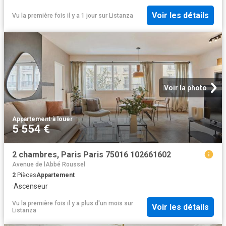
Voir les détails
Vu la première fois il y a 1 jour
sur
Listanza
Voir la photo
Appartement
·
à louer
5 554 €
2 chambres, Paris Paris 75016 102661602
Avenue de lAbbé Roussel
2
Pièces
Appartement
·
Ascenseur
Vu la première fois il y a plus d'un mois
sur
Voir les détails
Listanza