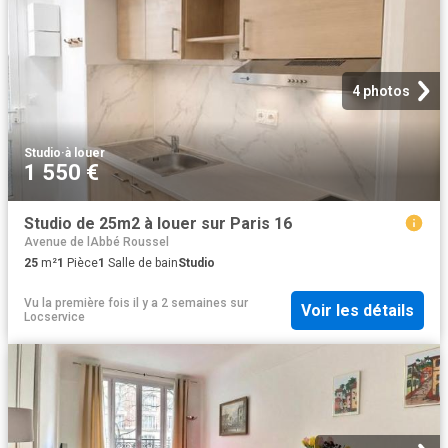
4 photos
Studio
·
à louer
1 550 €
Studio de 25m2 à louer sur Paris 16
Avenue de lAbbé Roussel
25
m²
1
Pièce
1
Salle de bain
Studio
Vu la première fois il y a 2 semaines
sur
Voir les détails
Locservice