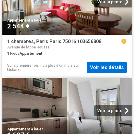
Voir la photo
Appartement
·
à louer
2 544 €
1 chambres, Paris Paris 75016 103656808
Avenue de lAbbé Roussel
1
Pièce
Appartement
Vu la première fois il y a plus d'un mois
sur
Voir les détails
Listanza
Voir la photo
Appartement
·
à louer