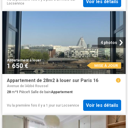
Voir les détails
Locservice
4 photos
Appartement
·
à louer
1 650 €
MISE À JOUR
Appartement de 28m2 à louer sur Paris 16
Avenue de lAbbé Roussel
28
m²
1
Pièce
1
Salle de bain
Appartement
Voir les détails
Vu la première fois il y a 1 jour
sur
Locservice