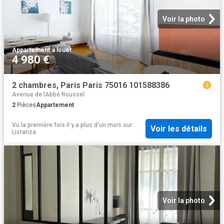
Voir la photo
Appartement
·
à louer
4 980 €
2 chambres, Paris Paris 75016 101588386
Avenue de lAbbé Roussel
2
Pièces
Appartement
Vu la première fois il y a plus d'un mois
sur
Voir les détails
Listanza
Voir la photo